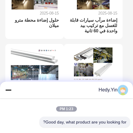
2025-08-15
2025-08-15
إضاءة مرآب سيارات قابلة
حلول إضاءة محطة مترو
للغسل مع تركيب بيد
ميلان
واحدة في 60 ثانية
2025-08-15
2025-08-15
Hedy.Yin
كيفية إضاءة ورشة عمل
-40 درجة مئوية مصباح
فولفو بأقل تكلفة صيانة
للتخزين البارد
1:23 PM
Good day, what product are you looking for?