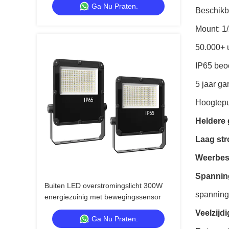
Ga Nu Praten.
Beschikba
Mount: 1/
50.000+ 
IP65 beoo
5 jaar ga
Hoogtepu
Heldere 
Laag str
Weerbes
Spanning
Buiten LED overstromingslicht 300W
spannings
energiezuinig met bewegingssensor
Veelzijd
Ga Nu Praten.