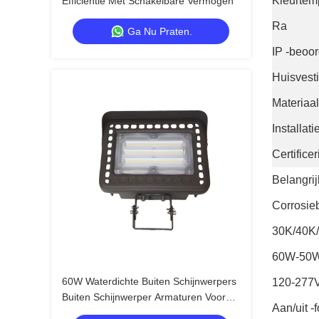
Kleurtem
Efficiëntie Met Schakelbare Vermogen
Ra
Ga Nu Praten.
IP -beoor
Huisvest
Materiaal
Installati
Certifice
Belangrij
Corrosie
30K/40K/
60W-50W
60W Waterdichte Buiten Schijnwerpers
120-277
Buiten Schijnwerper Armaturen Voor
Aan/uit -
Tuin Speeltuin