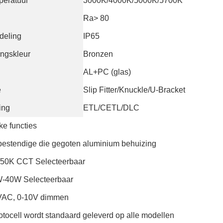
peratuur
3000K/4000K/5000K/5700K
Ra> 80
deling
IP65
ingskleur
Bronzen
AL+PC (glas)
e
Slip Fitter/Knuckle/U-Bracket
ring
ETL/CETL/DLC
ke functies
bestendige die gegoten aluminium behuizing
50K CCT Selecteerbaar
-40W Selecteerbaar
VAC, 0-10V dimmen
fotocell wordt standaard geleverd op alle modellen