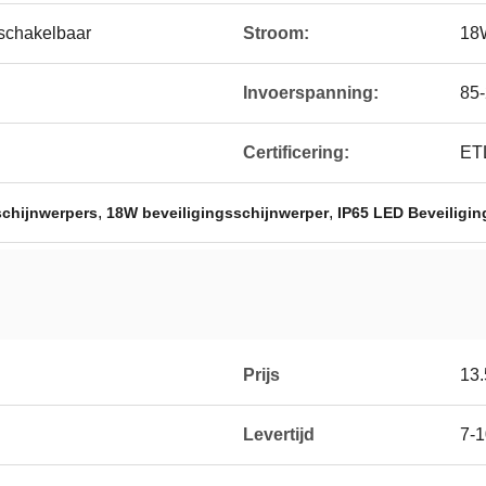
schakelbaar
Stroom:
18
Invoerspanning:
85
Certificering:
ET
,
,
schijnwerpers
18W beveiligingsschijnwerper
IP65 LED Beveiligi
Prijs
13
Levertijd
7-