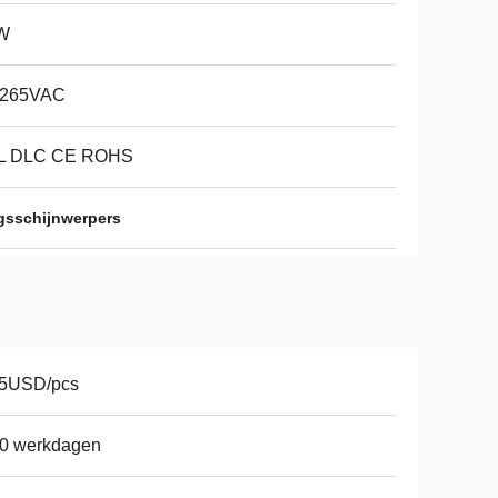
W
-265VAC
L DLC CE ROHS
ngsschijnwerpers
.5USD/pcs
10 werkdagen