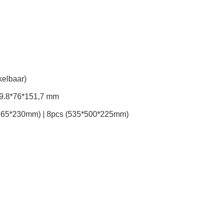
elbaar)
9.8*76*151,7 mm
365*230mm) | 8pcs (535*500*225mm)