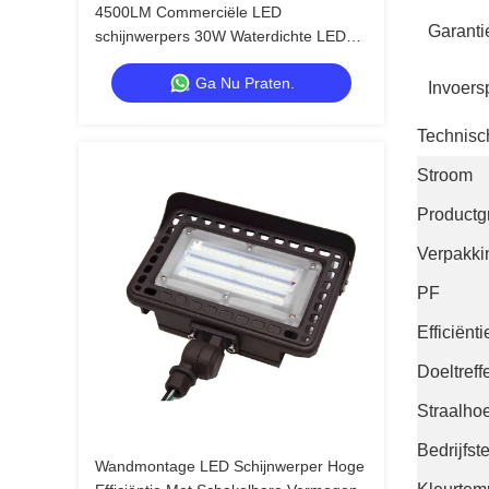
4500LM Commerciële LED
Garanti
schijnwerpers 30W Waterdichte LED
schijnwerpers voor buiten
Ga Nu Praten.
Invoers
Technisch
Stroom
Productg
Verpakki
PF
Efficiënt
Doeltref
Straalho
Bedrijfst
Wandmontage LED Schijnwerper Hoge