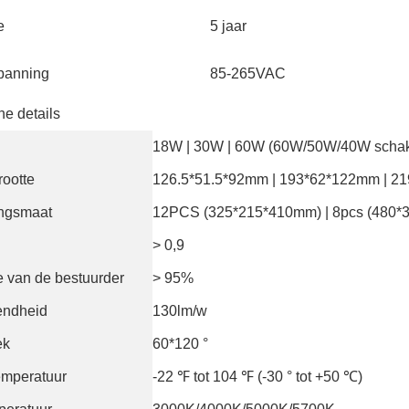
e
5 jaar
panning
85-265VAC
e details
18W | 30W | 60W (60W/50W/40W schak
rootte
126.5*51.5*92mm | 193*62*122mm | 21
ngsmaat
12PCS (325*215*410mm) | 8pcs (480*
> 0,9
ie van de bestuurder
> 95%
fendheid
130lm/w
ek
60*120 °
emperatuur
-22 ℉ tot 104 ℉ (-30 ° tot +50 ℃)