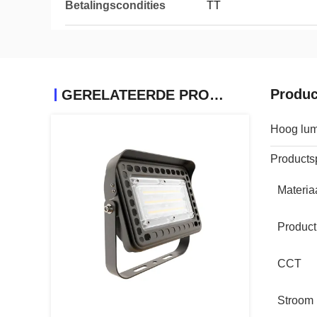
Betalingscondities
TT
Produc
GERELATEERDE PRODUCTEN
Hoog lum
Productsp
Materia
Produc
CCT
Stroom