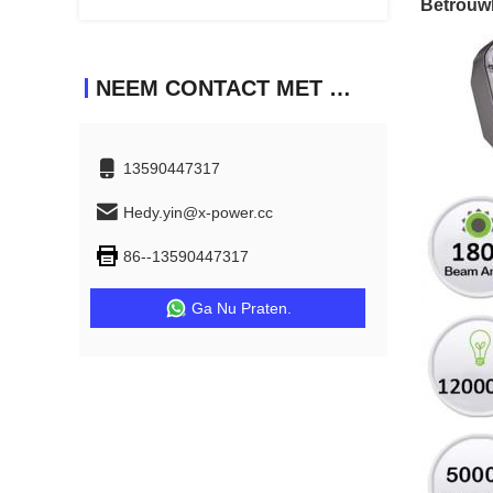
Betrouw
NEEM CONTACT MET ONS OP
13590447317
Hedy.yin@x-power.cc
86--13590447317
Ga Nu Praten.