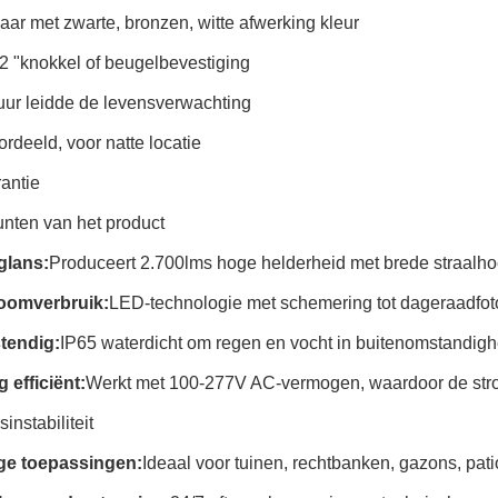
ar met zwarte, bronzen, witte afwerking kleur
2 "knokkel of beugelbevestiging
uur leidde de levensverwachting
rdeeld, voor natte locatie
rantie
nten van het product
glans:
Produceert 2.700lms hoge helderheid met brede straalh
oomverbruik:
LED-technologie met schemering tot dageraadfot
tendig:
IP65 waterdicht om regen en vocht in buitenomstandig
 efficiënt:
Werkt met 100-277V AC-vermogen, waardoor de stro
instabiliteit
ige toepassingen:
Ideaal voor tuinen, rechtbanken, gazons, pa