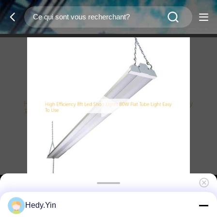
Luminaires d'atelier LED 8 pieds haute
Hedy.Yin
efficacité, 80W, tube plat, facile à utiliser