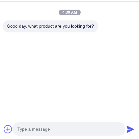
Causez Maintenant
4:30 AM
Envoyer Une Demande
Good day, what product are you looking for?
#
Lumière À Tube Plat
#
Éclairage Linéaire De Suspension
#
Lumière Linéaire LED
Éclairage de magasin LED
2025-11-25
Lumière de magasin LED de 8 pieds 80W Spécifications du produit Matériel
Aluminium + PC Température de couleur 5000 degrés Kelvin Angle du
faisceau 120 degrés Garantie 5 ans CRI 80 Voltage électroniqu...
Voir plus
Messages de visiteur
Laissez un message
Pas encore de commentaires du public