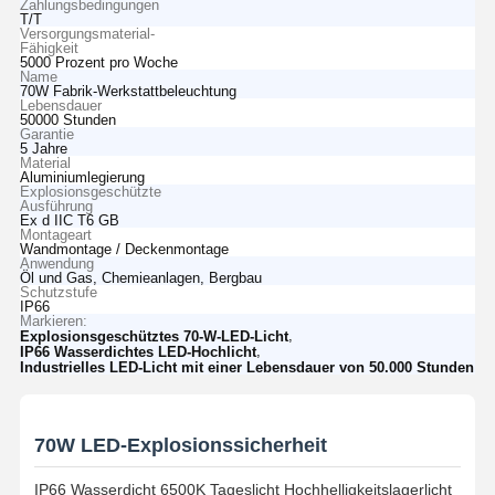
Zahlungsbedingungen
T/T
Versorgungsmaterial-
Fähigkeit
5000 Prozent pro Woche
Name
70W Fabrik-Werkstattbeleuchtung
Lebensdauer
50000 Stunden
Garantie
5 Jahre
Material
Aluminiumlegierung
Explosionsgeschützte
Ausführung
Ex d IIC T6 GB
Montageart
Wandmontage / Deckenmontage
Anwendung
Öl und Gas, Chemieanlagen, Bergbau
Schutzstufe
IP66
Markieren:
,
Explosionsgeschütztes 70-W-LED-Licht
,
IP66 Wasserdichtes LED-Hochlicht
Industrielles LED-Licht mit einer Lebensdauer von 50.000 Stunden
70W LED-Explosionssicherheit
IP66 Wasserdicht 6500K Tageslicht Hochhelligkeitslagerlicht