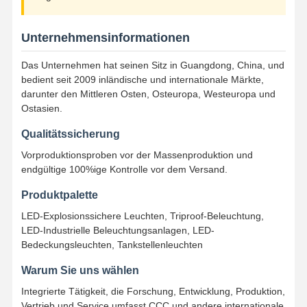
LED Flood Light
Unternehmensinformationen
LED -Stadionlicht
Das Unternehmen hat seinen Sitz in Guangdong, China, und
LED Linear Strip Light
bedient seit 2009 inländische und internationale Märkte,
darunter den Mittleren Osten, Osteuropa, Westeuropa und
LED -Panel Licht
Ostasien.
Led Street Light
Qualitätssicherung
Vorproduktionsproben vor der Massenproduktion und
geführtes Wandsatzlicht
endgültige 100%ige Kontrolle vor dem Versand.
LED-Leuchte für Kühllager
Produktpalette
LED-Explosionssichere Leuchten, Triproof-Beleuchtung,
LED-Lichter für Geschäfte
LED-Industrielle Beleuchtungsanlagen, LED-
Bedeckungsleuchten, Tankstellenleuchten
Explosionssichere LED-Leuchte
Warum Sie uns wählen
Integrierte Tätigkeit, die Forschung, Entwicklung, Produktion,
Vertrieb und Service umfasst.CCC und andere internationale