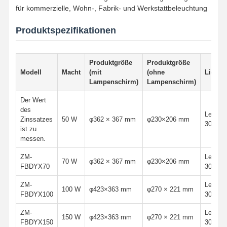
für kommerzielle, Wohn-, Fabrik- und Werkstattbeleuchtung
Produktspezifikationen
Produktgröße
Produktgröße
Modell
Macht
(mit
(ohne
Lichtqu
Lampenschirm)
Lampenschirm)
Der Wert
des
Leucht
Zinssatzes
50 W
φ362 × 367 mm
φ230×206 mm
3030/2
ist zu
messen.
ZM-
Leucht
70 W
φ362 × 367 mm
φ230×206 mm
FBDYX70
3030/2
ZM-
Leucht
100 W
φ423×363 mm
φ270 × 221 mm
FBDYX100
3030/2
ZM-
Leucht
150 W
φ423×363 mm
φ270 × 221 mm
FBDYX150
3030/2