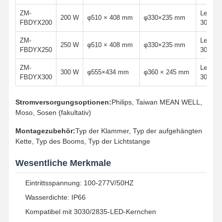
ZM-
Leucht
200 W
φ510 × 408 mm
φ330×235 mm
FBDYX200
3030/2
ZM-
Leucht
250 W
φ510 × 408 mm
φ330×235 mm
FBDYX250
3030/2
ZM-
Leucht
300 W
φ555×434 mm
φ360 × 245 mm
FBDYX300
3030/2
Stromversorgungsoptionen:
Philips, Taiwan MEAN WELL,
Moso, Sosen (fakultativ)
Montagezubehör:
Typ der Klammer, Typ der aufgehängten
Kette, Typ des Booms, Typ der Lichtstange
Wesentliche Merkmale
Eintrittsspannung: 100-277V/50HZ
Startseite
Produkte
Über Uns
Werksbesicht
Wasserdichte: IP66
Igung
Kompatibel mit 3030/2835-LED-Kernchen