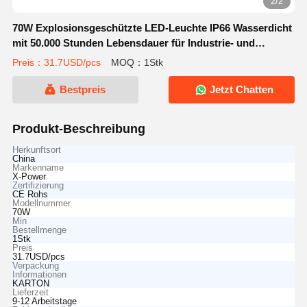
2/2
70W Explosionsgeschützte LED-Leuchte IP66 Wasserdicht
mit 50.000 Stunden Lebensdauer für Industrie- und
Gefahrenbereiche
Preis：31.7USD/pcs
MOQ：1Stk
Bestpreis
Jetzt Chatten
Produkt-Beschreibung
Herkunftsort
China
Markenname
X-Power
Zertifizierung
CE Rohs
Modellnummer
70W
Min
Bestellmenge
1Stk
Preis
31.7USD/pcs
Verpackung
Informationen
KARTON
Lieferzeit
9-12 Arbeitstage