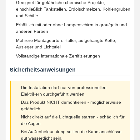
Geeignet für gefährliche chemische Projekte,
einschließlich Tankstellen, Erdölschmelzen, Kohlengruben
und Schiffe
Qualitätskont
Kontakt
Neuigkeiten
Alle Fälle
Erhältlich mit oder ohne Lampenschirm in grau/gelb und
Rolle
anderen Farben
Mehrere Montagearten: Halter, aufgehängte Kette,
Ausleger und Lichtstiel
Vollständige internationale Zertifizierungen
Jetzt Chatten
Sicherheitsanweisungen
Geführtes Tri Beweis-Licht
Die Installation darf nur von professionellen
Elektrikern durchgeführt werden.
LED Batten Light
Das Produkt NICHT demontieren - möglicherweise
LED-Deckenleuchte
gefährlich
Nicht direkt auf die Lichtquelle starren - schädlich für
Lineares hohes Bucht-Licht LED
die Augen
Bei Außenbeleuchtung sollten die Kabelanschlüsse
Hohes Bucht-Licht LED-UFO
gut wasserdicht sein.