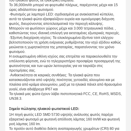
του ηλιακού φωτός σε ηλεκτρική ενέργεια.
Το 36,000mAh μπορεί να φορτωθεί πλήρως, παρέχοντας μέχρι και 15
ώρες αδιάλειπτου φωτισμού.
·
Φωτισμός με λαμπερό LED: σχεδιασμένα με ανακλαστικό κύπελλο,
αυτά τα ηλιακά φώτα εξασφαλίζουν ευρεία και ομοιόμορφη διάχυση
φωτός, διευρύνοντας αποτελεσματικά την περιοχή κάλυψης.
Ποιοτικός
Επαφή
Ειδήσεις
Όλες Οι
Μπορούν να φωτίσουν χώρους μέχρι και 3.000 τετραγωνικά πόδια. ,
Έλεγχος
Περιπτώσεις
καθιστώντας τους ιδανική επιλογή για εκτεταμένες εξωτερικές περιοχές.
·
Έξυπνη διαχείριση ισχύος: Τα ολοκληρωμένα έξυπνα τσιπ ελέγχου
βελτιστοποιούν τη χρήση ενέργειας ρυθμίζοντας την ισχύ εξόδου καθώς
μειώνεται η χωρητικότητα της μπαταρίας, παρατείνοντας τον χρόνο
φωτισμού.
Η ενσωματωμένη οθόνη ισχύος σας επιτρέπει να παρακολουθείτε την
υπόλοιπη φόρτιση, ενώ το τηλεχειριστήριο προσφέρει προσαρμογή της
Συνομιλία
φωτεινότητας και των ωρών λειτουργίας για να ταιριάζει στις
Τώρα
προτιμήσεις σας.
·
Ανθεκτικότητα σε καιρικές συνθήκες: Τα ηλιακά φώτα που
κατασκευάζονται από υψηλής ποιότητας χυτοειδές αλουμίνιο και με
πλαίσια από κράμα αλουμινίου, μαζί με τα ηλιακά πάνελ από θραυσμένο
Οδηγημένο τρι φως απόδειξης
γυαλί, είναι αδιάβροχα IP67 και
Τα ηλιακά μας φώτα έχουν λάβει πιστοποιητικά FCC, CE, RoHS, MSDS,
LED Batten Light
UN38.3.
Σημείο πώλησης ηλιακού φωτιστικού LED:
Φως οροφής LED
1Η πηγή φωτός LED SMD 5730 υψηλής ανάλυσης φωτός παρέχει
εξαιρετικό φωτισμό με φωτεινή απόδοση λάμπας 160 lm/W και φωτεινή
Γραμμικός πλήρης φωτισμός κόλπων οδηγήσεων
ροή λάμπας 160 lm.
Το προϊόν αυτό διαθέτει δείκτη αναπαραγωγής χρωμάτων (CRI) 80 για