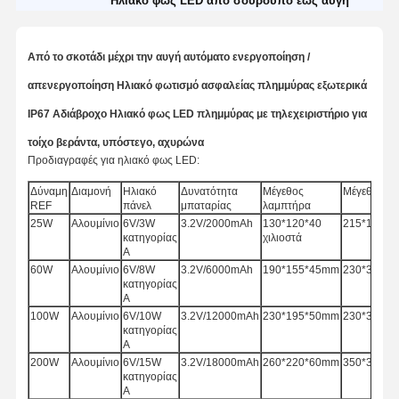
Ηλιακό φως LED από σούρουπο έως αυγή
Από το σκοτάδι μέχρι την αυγή αυτόματο ενεργοποίηση /
απενεργοποίηση Ηλιακό φωτισμό ασφαλείας πλημμύρας εξωτερικά
IP67 Αδιάβροχο Ηλιακό φως LED πλημμύρας με τηλεχειριστήριο για
τοίχο βεράντα, υπόστεγο, αχυρώνα
Προδιαγραφές για ηλιακό φως LED:
Δύναμη
Διαμονή
Ηλιακό
Δυνατότητα
Μέγεθος
Μέγεθος πί
REF
πάνελ
μπαταρίας
λαμπτήρα
25W
Αλουμίνιο
6V/3W
3.2V/2000mAh
130*120*40
215*130*
κατηγορίας
χιλιοστά
Α
60W
Αλουμίνιο
6V/8W
3.2V/6000mAh
190*155*45mm
230*350*
κατηγορίας
Α
100W
Αλουμίνιο
6V/10W
3.2V/12000mAh
230*195*50mm
230*350*
κατηγορίας
Α
200W
Αλουμίνιο
6V/15W
3.2V/18000mAh
260*220*60mm
350*350*
κατηγορίας
Α