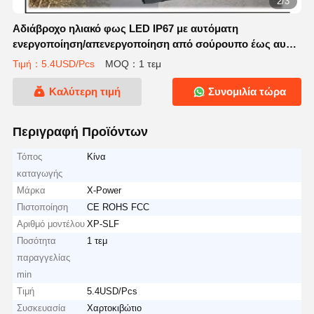
2/3
Αδιάβροχο ηλιακό φως LED IP67 με αυτόματη
ενεργοποίηση/απενεργοποίηση από σούρουπο έως αυγή
και τηλεχειριστήριο για εξωτερική ασφάλεια
Τιμή：5.4USD/Pcs
MOQ：1 τεμ
Καλύτερη τιμή
Συνομιλία τώρα
Περιγραφή Προϊόντων
Τόπος
Κίνα
καταγωγής
Μάρκα
X-Power
Πιστοποίηση
CE ROHS FCC
Αριθμό μοντέλου
XP-SLF
Ποσότητα
1 τεμ
παραγγελίας
min
Τιμή
5.4USD/Pcs
Συσκευασία
Χαρτοκιβώτιο