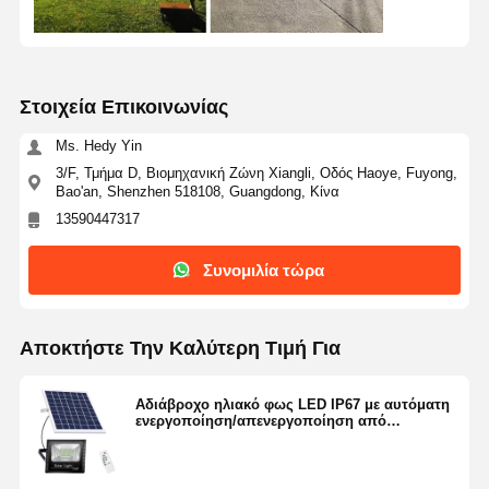
Στοιχεία Επικοινωνίας
Ms. Hedy Yin
3/F, Τμήμα D, Βιομηχανική Ζώνη Xiangli, Οδός Haoye, Fuyong,
Bao'an, Shenzhen 518108, Guangdong, Κίνα
13590447317
Συνομιλία τώρα
Αποκτήστε Την Καλύτερη Τιμή Για
Αδιάβροχο ηλιακό φως LED IP67 με αυτόματη
ενεργοποίηση/απενεργοποίηση από
σούρουπο έως αυγή και τηλεχειριστήριο για
εξωτερική ασφάλεια