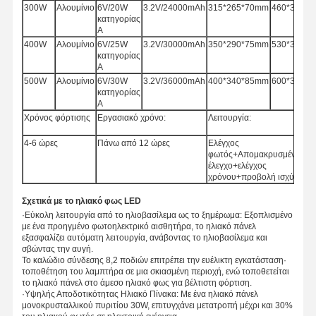
300W
Αλουμίνιο
6V/20W
3.2V/24000mAh
315*265*70mm
460*350*
κατηγορίας
Α
400W
Αλουμίνιο
6V/25W
3.2V/30000mAh
350*290*75mm
530*350*
κατηγορίας
Α
500W
Αλουμίνιο
6V/30W
3.2V/36000mAh
400*340*85mm
600*350*
κατηγορίας
Α
Χρόνος φόρτισης
Εργασιακό χρόνο:
Λειτουργία:
4-6 ώρες
Πάνω από 12 ώρες
Ελέγχος
φωτός+Απομακρυσμένο
έλεγχο+ελέγχος
χρόνου+προβολή ισχύος
Σχετικά με το ηλιακό φως LED
·
Εύκολη λειτουργία από το ηλιοβασίλεμα ως το ξημέρωμα: Εξοπλισμένο
με ένα προηγμένο φωτοηλεκτρικό αισθητήρα, το ηλιακό πάνελ
εξασφαλίζει αυτόματη λειτουργία, ανάβοντας το ηλιοβασίλεμα και
σβώντας την αυγή.
Το καλώδιο σύνδεσης 8,2 ποδιών επιτρέπει την ευέλικτη εγκατάσταση·
τοποθέτηση του λαμπτήρα σε μια σκιασμένη περιοχή, ενώ τοποθετείται
Αρχική
Προϊόντα
Σχετικά Με
Ξενάγηση
το ηλιακό πάνελ στο άμεσο ηλιακό φως για βέλτιστη φόρτιση.
Σελίδα
Εμάς
Στο
·
Υψηλής Αποδοτικότητας Ηλιακό Πίνακα: Με ένα ηλιακό πάνελ
Εργοστάσιο
μονοκρυσταλλικού πυριτίου 30W, επιτυγχάνει μετατροπή μέχρι και 30%