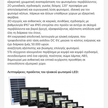
εξαιρετική χρωματική αναπαράσταση του φωτισμένου περιβάλλοντος.
Πλήρης φωτισμός κόλπων UFO οδηγήσεων
2Ο μοναδικός σχεδιασμός γωνίας δέσμης 120° προσφέρει μια
αποτελεσματική και ευρυγωνική λύση φωτισμού, ιδανική για τον
LED LIP LIGHT
φωτισμό κήπων, πάρκων και άλλων υπαίθριων χώρων με εξαιρετική
ακρίβεια.
3Ο ισχυρός και ανθεκτικός σε καιρικές συνθήκες σχεδιασμός με
LED LIGHT
βαθμολογία IP67 και IP65 επιτρέπει στο προϊόν να αντέχει σε σκληρά
περιβάλλοντα και βαριά βροχή, εξασφαλίζοντας αξιόπιστη απόδοση καθ'
όλη τη διάρκεια του έτους.
LED γραμμική λωρίδα φωτός
4Η ενεργειακά αποδοτική λειτουργία με ηλιακή ενέργεια, που
τροφοδοτείται από τάση εισόδου DC 6V, μειώνει το κόστος ενέργειας και
Φως του πίνακα LED
έχει διάρκεια ζωής 50.000 ωρών.
αναζήτηση αξιόπιστης και βιώσιμης επιλογής φωτισμού.
5Το σύγχρονο αλουμινένιο περίβλημα με κομψό και κομψό σχεδιασμό,
LED LIGHT STREET
συνοδευόμενο από ένα υψηλής ποιότητας σώμα λάμπας ABS,
δημιουργεί μια ανθεκτική και οπτικά ευχάριστη προσθήκη σε
οποιοδήποτε εξωτερικό χώρο.
οδηγημένο φως πακέτων τοίχων
Λεπτομέρειες προϊόντος του ηλιακού φωτισμού LED:
Φωτιστικό LED για ψυκτικούς θαλάμους
Φως κατάστημα LED
Φως LED ανθεκτικό σε έκρηξη
Ηλιακά οδηγημένα φω'τα