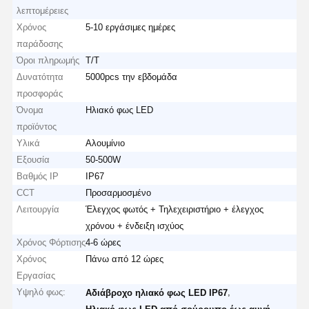
λεπτομέρειες
Χρόνος
5-10 εργάσιμες ημέρες
παράδοσης
Όροι πληρωμής
T/T
Δυνατότητα
5000pcs την εβδομάδα
προσφοράς
Όνομα
Ηλιακό φως LED
προϊόντος
Υλικά
Αλουμίνιο
Εξουσία
50-500W
Βαθμός IP
IP67
CCT
Προσαρμοσμένο
Λειτουργία
Έλεγχος φωτός + Τηλεχειριστήριο + έλεγχος
χρόνου + ένδειξη ισχύος
Χρόνος Φόρτισης
4-6 ώρες
Χρόνος
Πάνω από 12 ώρες
Εργασίας
Υψηλό φως:
,
Αδιάβροχο ηλιακό φως LED IP67