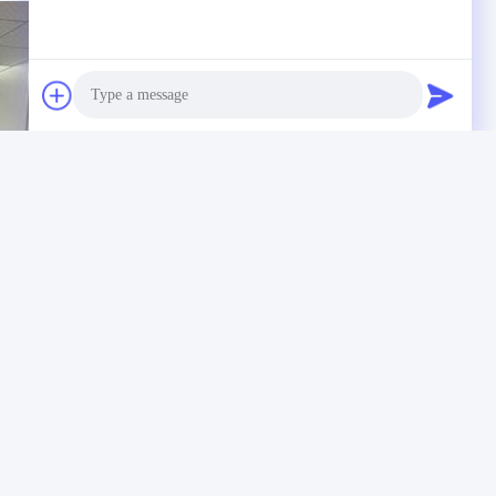
Photo
Video Call
Audio Call