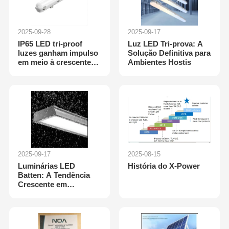
2025-09-28
2025-09-17
IP65 LED tri-proof
Luz LED Tri-prova: A
luzes ganham impulso
Solução Definitiva para
em meio à crescente
Ambientes Hostis
demanda por
iluminação robusta e
de alta eficiência
2025-09-17
2025-08-15
Luminárias LED
História do X-Power
Batten: A Tendência
Crescente em
Soluções de
Iluminação com
Eficiência Energética