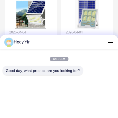
2026-04-04
2026-04-04
Aplicações das luzes
Avanços tecnológicos
Hedy.Yin
de inundação LED
para luzes solares
solares
4:19 AM
Good day, what product are you looking for?
2026-03-27
2025-08-25
Perspectivas do
A X-Power participou
mercado das lâmpadas
da Lighting Fair
solares LED: uma
International 2019
análise abrangente