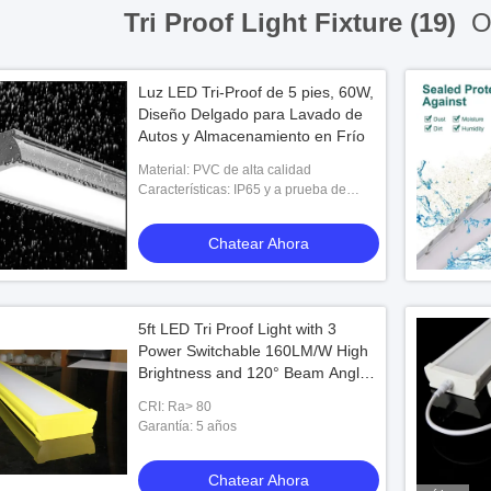
Tri Proof Light Fixture (19)
On
Luz LED Tri-Proof de 5 pies, 60W,
Diseño Delgado para Lavado de
Autos y Almacenamiento en Frío
Material: PVC de alta calidad
Características: IP65 y a prueba de
polvo y corrosión
Chatear Ahora
5ft LED Tri Proof Light with 3
Power Switchable 160LM/W High
Brightness and 120° Beam Angle
for Indoor and Outdoor Lighting
CRI: Ra> 80
Garantía: 5 años
Chatear Ahora