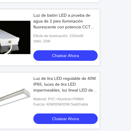
Luz de batón LED a prueba de
agua de 2 pies Iluminación
fluorescente con potencia CCT
conmutable
Efecto de iluminación: 150lm/W
Vatio: 20W
Chatear Ahora
Luz de tira LED regulable de 40W
IP65, luces de tira LED
impermeables, luz lineal LED de
150LM/W
Material: PVC+Aluminio+PMMA
Fuerza: 40W/30W/20W Switchable
Chatear Ahora