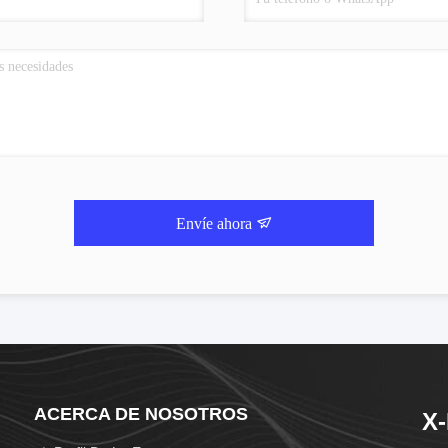
Envíe ahora
ACERCA DE NOSOTROS
X