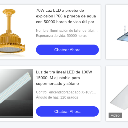
70W Luz LED a prueba de
explosión IP66 a prueba de agua
con 50000 horas de vida útil para
áreas industriales y peligrosas
Nombre: Iluminación de taller de fábrica
de 70W
Esperanza de vida: 50000 horas
Chatear Ahora
Luz de tira lineal LED de 100W
15000LM ajustable para
supermercado y sótano
Control: encendido/apagado; 0-10V;
Dali; Bluetooth DMX/RDM
Ángulo de haz: 120 grados
Chatear Ahora
vídeo