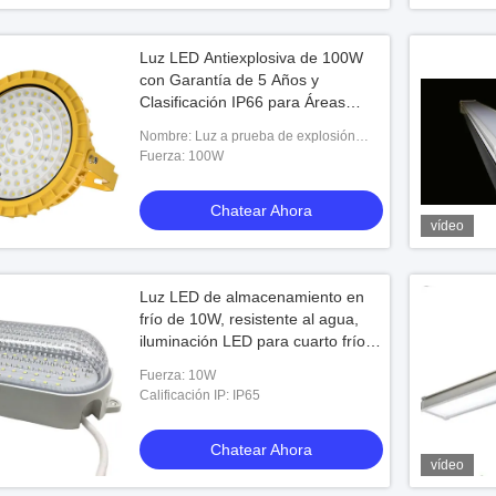
Luz LED Antiexplosiva de 100W
con Garantía de 5 Años y
Clasificación IP66 para Áreas
Peligrosas
Nombre: Luz a prueba de explosión
LED de 100W
Fuerza: 100W
Chatear Ahora
vídeo
Luz LED de almacenamiento en
frío de 10W, resistente al agua,
iluminación LED para cuarto frío
para cocina doméstica
Fuerza: 10W
Calificación IP: IP65
Chatear Ahora
vídeo