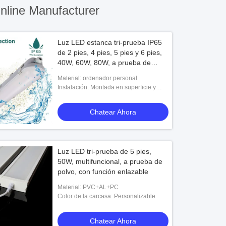
line Manufacturer
Luz LED estanca tri-prueba IP65
de 2 pies, 4 pies, 5 pies y 6 pies,
40W, 60W, 80W, a prueba de
corrosión, diseño óptico de alta
Material: ordenador personal
tecnología
Instalación: Montada en superficie y
suspensión
Chatear Ahora
Luz LED tri-prueba de 5 pies,
50W, multifuncional, a prueba de
polvo, con función enlazable
Material: PVC+AL+PC
Color de la carcasa: Personalizable
Chatear Ahora