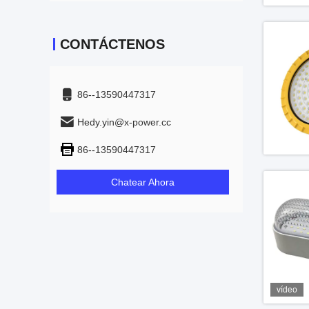
CONTÁCTENOS
86--13590447317
Hedy.yin@x-power.cc
86--13590447317
Chatear Ahora
vídeo