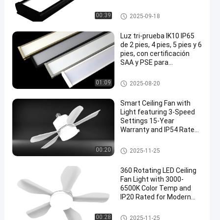
LED LED LED BATTEN
00:39
2025-09-18
Luz tri-prueba IK10 IP65
de 2 pies, 4 pies, 5 pies y 6
pies, con certificación
SAA y PSE para
almacenamiento en frío
Tri luz de la prueba de IP65 LE
01:09
2025-08-20
D
Smart Ceiling Fan with
Light featuring 3-Speed
Settings 15-Year
Warranty and IP54 Rated
for Bedroom and Living
Room
Luz de techo LED
00:20
2025-11-25
360 Rotating LED Ceiling
Fan Light with 3000-
6500K Color Temp and
IP20 Rated for Modern
Home Decor
Luz de techo LED
00:28
2025-11-25