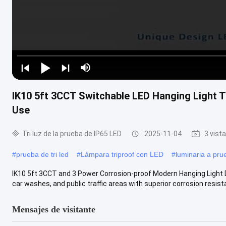
IK10 5ft 3CCT Switchable LED Hanging Light Tr
Use
Tri luz de la prueba de IP65 LED
2025-11-04
3 vist
#
prueba de tri led
#
Lámpara triproof con LED
#
luminaria a prue
IK10 5ft 3CCT and 3 Power Corrosion-proof Modern Hanging Light 
car washes, and public traffic areas with superior corrosion resistan
Mensajes de visitante