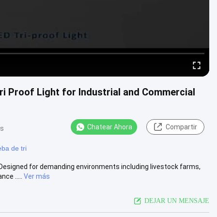
i Proof Light for Industrial and Commercial
Chatear Ahora
Compartir
as
ba de tri
Designed for demanding environments including livestock farms,
ce .....
Ver más
DEJAR UN MENSAJE