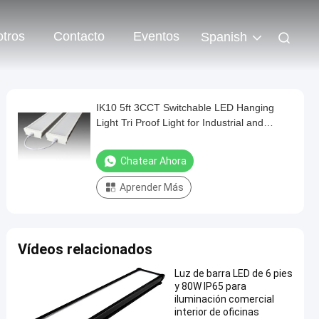
tros
Contacto
Eventos
Spanish
IK10 5ft 3CCT Switchable LED Hanging
Light Tri Proof Light for Industrial and
Commercial Use
Chatear Ahora
Aprender Más
Vídeos relacionados
Luz de barra LED de 6 pies
y 80W IP65 para
iluminación comercial
interior de oficinas