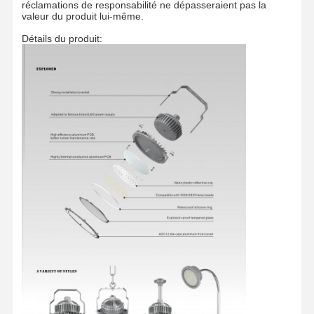
réclamations de responsabilité ne dépasseraient pas la
valeur du produit lui-même.
Lumière inondable à LED
Détails du produit:
Lumière du stade LED
Lumière linéaire LED
Lumière du panneau LED
Réverbère LED
lumière menée de paquet de mur
lampe LED de stockage au froid
Éclairage de magasin LED
Lumière LED à résistance aux explosions