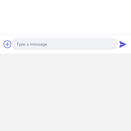
Photo
Video Call
Audio Call