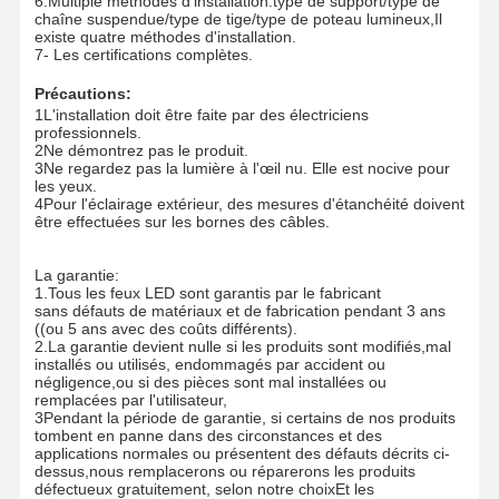
6.Multiple méthodes d'installation:type de support/type de
chaîne suspendue/type de tige/type de poteau lumineux,Il
existe quatre méthodes d'installation.
7- Les certifications complètes.
Contrôle De
Contact
Nouvelles
Tous Les Cas
Précautions:
La Qualité
1L'installation doit être faite par des électriciens
professionnels.
2Ne démontrez pas le produit.
3Ne regardez pas la lumière à l'œil nu. Elle est nocive pour
les yeux.
4Pour l'éclairage extérieur, des mesures d'étanchéité doivent
être effectuées sur les bornes des câbles.
Causez
Maintenant
La garantie:
1.Tous les feux LED sont garantis par le fabricant
Tri lumière menée de preuve
sans défauts de matériaux et de fabrication pendant 3 ans
((ou 5 ans avec des coûts différents).
2.La garantie devient nulle si les produits sont modifiés,mal
Light Light LED
installés ou utilisés, endommagés par accident ou
négligence,ou si des pièces sont mal installées ou
remplacées par l'utilisateur,
Lampes de plafond à LED
3Pendant la période de garantie, si certains de nos produits
tombent en panne dans des circonstances et des
Lumière élevée linéaire de baie de LED
applications normales ou présentent des défauts décrits ci-
dessus,nous remplacerons ou réparerons les produits
défectueux gratuitement, selon notre choixEt les
Lumière élevée de baie d'UFO de LED