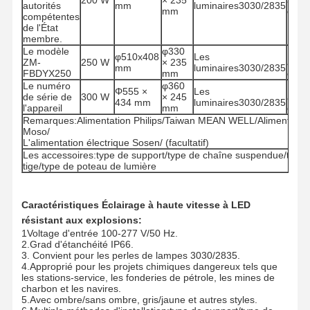
autorités
mm
luminaires3030/2835
mm
corro
compétentes
de l'État
membre.
Le modèle
φ330
Rési
φ510x408
Les
ZM-
250 W
× 235
à la
mm
luminaires3030/2835
FBDYX250
mm
corro
Le numéro
φ360
Rési
Φ555 ×
Les
de série de
300 W
× 245
à la
434 mm
luminaires3030/2835
l'appareil
mm
corro
Remarques:Alimentation Philips/Taiwan MEAN WELL/Alimentatio
Moso/
L'alimentation électrique Sosen/ (facultatif)
Les accessoires:type de support/type de chaîne suspendue/type 
tige/type de poteau de lumière
Caractéristiques
Éclairage à haute vitesse à LED
résistant aux explosions:
1Voltage d'entrée 100-277 V/50 Hz.
2.Grad d'étanchéité IP66.
3. Convient pour les perles de lampes 3030/2835.
4.Approprié pour les projets chimiques dangereux tels que
Aperçu
Produits
A Propos De
Visite De
les stations-service, les fonderies de pétrole, les mines de
Nous
L'usine
charbon et les navires.
5.Avec ombre/sans ombre, gris/jaune et autres styles.