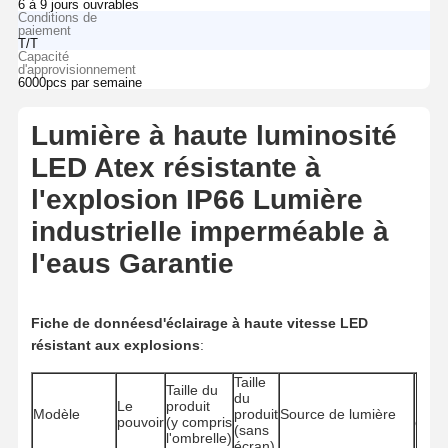
6 à 9 jours ouvrables
Conditions de
paiement
T/T
Capacité
d'approvisionnement
6000pcs par semaine
Lumière à haute luminosité
LED Atex résistante à
l'explosion IP66 Lumière
industrielle imperméable à
l'eau
s Garantie
Fiche de données
d'éclairage à haute vitesse LED
résistant aux explosions
:
Taille
Taille du
du
Le
produit
Nive
Modèle
produit
Source de lumière
pouvoir
(y compris
étan
(sans
l'ombrelle)
écran)