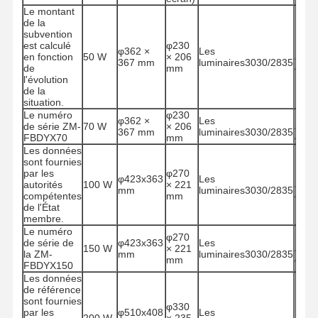
Le montant
de la
subvention
est calculé
φ230
Rési
φ362 ×
Les
en fonction
50 W
× 206
à la
367 mm
luminaires3030/2835
de
mm
corro
l'évolution
de la
situation.
Le numéro
φ230
Rési
φ362 ×
Les
de série ZM-
70 W
× 206
à la
367 mm
luminaires3030/2835
FBDYX70
mm
corro
Les données
sont fournies
par les
φ270
Rési
φ423x363
Les
autorités
100 W
× 221
à la
mm
luminaires3030/2835
compétentes
mm
corro
de l'État
membre.
Le numéro
φ270
Rési
de série de
φ423x363
Les
150 W
× 221
à la
la ZM-
mm
luminaires3030/2835
mm
corro
FBDYX150
Les données
de référence
sont fournies
φ330
Rési
par les
φ510x408
Les
200 W
× 235
à la