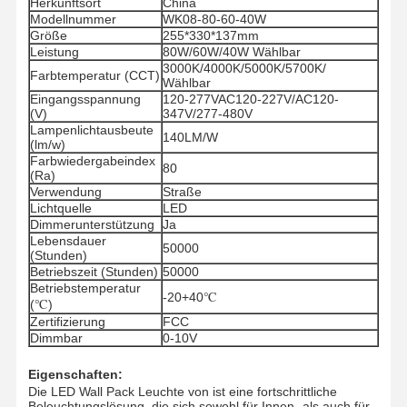
Herkunftsort
China
Modellnummer
WK08-80-60-40W
Größe
255*330*137mm
Leistung
80W/60W/40W Wählbar
3000K/4000K/5000K/5700K/
Farbtemperatur (CCT)
Wählbar
Eingangsspannung
120-277VAC120-227V/AC120-
(V)
347V/277-480V
Lampenlichtausbeute
140LM/W
(lm/w)
Farbwiedergabeindex
80
(Ra)
Verwendung
Straße
Lichtquelle
LED
Dimmerunterstützung
Ja
Lebensdauer
50000
(Stunden)
Betriebszeit (Stunden)
50000
Betriebstemperatur
-20+40℃
(℃)
Zertifizierung
FCC
Dimmbar
0-10V
Eigenschaften:
Die LED Wall Pack Leuchte von ist eine fortschrittliche
Beleuchtungslösung, die sich sowohl für Innen- als auch für