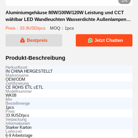
2/4
Aluminiumgehäuse 80W/100W/120W Leistung und CCT
wählbar LED Wandleuchten Wasserdichte Außenlampen
für Garage Scheune
Preis：33.9USD/pcs
MOQ：1pcs
Bestpreis
Jetzt Chatten
Produkt-Beschreibung
Herkunftsort
IN CHINA HERGESTELLT
Markenname
OEM/ODM
Zertifizierung
CE ROHS ETL cETL
Modellnummer
WK08
Min
Bestellmenge
1pcs
Preis
33.9USD/pcs
Verpackung
Informationen
Starker Karton
Lieferzeit
6-9 Arbeitstage