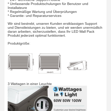
* Umfassende Produktschulungen für Benutzer und
Installateure
* Regelmäßige Wartung und Überprüfungen
* Garantie- und Reparaturservices
Qualitätskont
Kontakt
Neuigkeiten
Alle Fälle
Rolle
Wir sind bestrebt, unseren Kunden erstklassigen Support
und Dienstleistungen zu bieten, und wir werden unermüdlich
daran arbeiten, sicherzustellen, dass Ihr LED Wall Pack
Produkt jederzeit optimal funktioniert.
Produktgröße:
Jetzt Chatten
Tri Beweis-Licht IP65 LED
LED Batten Light
3 Wattagen in einer Leuchte
LED-Deckenleuchte
Lineares hohes Bucht-Licht LED
Hohes Bucht-Licht LED-UFO