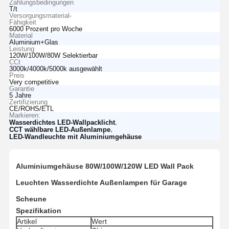
Zahlungsbedingungen
T/t
Versorgungsmaterial-
Fähigkeit
6000 Prozent pro Woche
Material
Aluminium+Glas
Leistung
120W/100W/80W Selektierbar
CCt
3000k/4000k/5000k ausgewählt
Preis
Very competitive
Garantie
5 Jahre
Zertifizierung
CE/ROHS/ETL
Markieren:
,
Wasserdichtes LED-Wallpacklicht
,
CCT wählbare LED-Außenlampe
LED-Wandleuchte mit Aluminiumgehäuse
Aluminiumgehäuse 80W/100W/120W LED Wall Pack
Leuchten Wasserdichte Außenlampen für Garage
Scheune
Spezifikation
Artikel
Wert