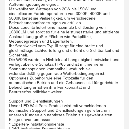
Außenumgebungen eignet.
Mit wählbaren Wattagen von 20W bis 150W und
einstellbaren Farbtemperaturen von 3000K, 4000K und
5000K bietet sie Vielseitigkeit, um verschiedene
Beleuchtungsanforderungen zu erfüllen.
Diese Leuchte liefert eine maximale Lichtleistung von
16800LM und sorgt so für eine leistungsstarke und effiziente
Ausleuchtung großer Flächen wie Parkplätze,
Gebäudegrenzen und Lagerhallen.
Ihr Strahlwinkel vom Typ III sorgt für eine breite und
gleichmäßige Lichtverteilung und erhöht die Sichtbarkeit und
Sicherheit.
Die WK08 wurde im Hinblick auf Langlebigkeit entwickelt und
verfügt über die Schutzart IP65 und ist mit mehreren
Spannungsoptionen kompatibel, wodurch sie
widerstandsfähig gegen raue Wetterbedingungen ist.
Optionales Zubehör wie eine Fotozelle für den
automatischen Betrieb und ein Gehäuseschild für gerichtete
Beleuchtung erhöhen ihre Funktionalität und
Benutzerfreundlichkeit weiter.
Support und Dienstleistungen
Unser LED Wall Pack Produkt wird mit verschiedenen
technischen Support und Dienstleistungen geliefert, um
Startseite
Produkte
Über Uns
Werksbesicht
unseren Kunden ein nahtloses Erlebnis zu gewährleisten.
Igung
Einige davon umfassen:
* Experten-Installationsdienste
* 24/7 technische Support-Hotline