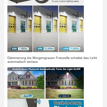
LED Flood Light
LED -Stadionlicht
LED Linear Strip Light
LED -Panel Licht
Led Street Light
geführtes Wandsatzlicht
Dämmerung bis Morgengrauen Fotozelle schaltet das Licht
automatisch ein/aus
LED-Leuchte für Kühllager
LED-Lichter für Geschäfte