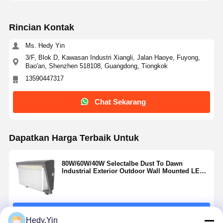
Rincian Kontak
Ms. Hedy Yin
3/F, Blok D, Kawasan Industri Xiangli, Jalan Haoye, Fuyong,
Bao'an, Shenzhen 518108, Guangdong, Tiongkok
13590447317
Chat Sekarang
Dapatkan Harga Terbaik Untuk
80W/60W/40W Selectalbe Dust To Dawn
Industrial Exterior Outdoor Wall Mounted LED
Wall Pack Fixturefor Gardens Hotel
Terus
Hedy.Yin