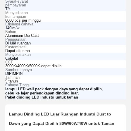
Syarat-syarat
pembayaran
T/t
Menyediakan
kemampuan
6000 pcs per minggu
Efisiensi cahaya
140lm/w
Bahan
Aluminium Die-Cast
Penggunaan
Di luar ruangan
Kustomisasi
Dapat diterima
Menyelesaikan
Cokelat
CCT
3000K/4000K/5000K dapat dipilih
Sumber cahaya
DIPIMPIN
Jaminan
5 tahun
Cahaya Tinggi:
,
lampu LED wall pack dengan daya yang dapat dipilih
,
debu ke fajar perlengkapan dinding luar
Paket dinding LED industri untuk taman
Lampu Dinding LED Luar Ruangan Industri Dust to
Dawn yang Dapat Dipilih 80W/60W/40W untuk Taman