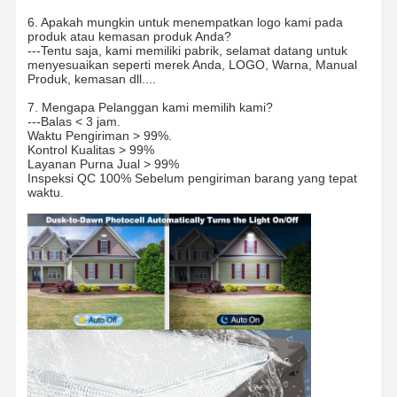
Lampu banjir LED
6. Apakah mungkin untuk menempatkan logo kami pada
produk atau kemasan produk Anda?
---Tentu saja, kami memiliki pabrik, selamat datang untuk
LAMPU STADIUM LED
menyesuaikan seperti merek Anda, LOGO, Warna, Manual
Produk, kemasan dll....
Lampu Jalur Linear LED
7. Mengapa Pelanggan kami memilih kami?
---Balas < 3 jam.
Lampu panel LED
Waktu Pengiriman > 99%.
Kontrol Kualitas > 99%
Layanan Purna Jual > 99%
Lampu jalan LED
Inspeksi QC 100% Sebelum pengiriman barang yang tepat
waktu.
Lampu LED Wall Pack
Lampu LED penyimpanan dingin
Lampu toko LED