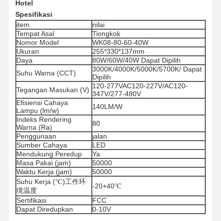
Hotel
Spesifikasi
item
nilai
Tempat Asal
Tiongkok
Nomor Model
WK08-80-60-40W
Ukuran
255*330*137mm
Daya
80W/60W/40W Dapat Dipilih
3000K/4000K/5000K/5700K/ Dapat
Suhu Warna (CCT)
Dipilih
120-277VAC120-227V/AC120-
Tegangan Masukan (V)
347V/277-480V
Efisiensi Cahaya
140LM/W
Lampu (lm/w)
Indeks Rendering
80
Warna (Ra)
Penggunaan
jalan
Sumber Cahaya
LED
Mendukung Peredup
Ya
Masa Pakai (jam)
50000
Waktu Kerja (jam)
50000
Suhu Kerja (℃)工作环
-20+40℃
境温度
Sertifikasi
FCC
Dapat Diredupkan
0-10V