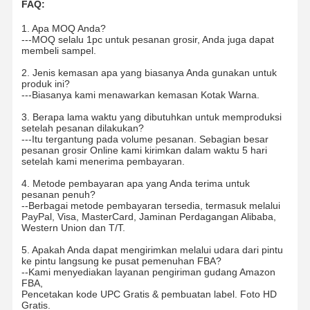
FAQ:
1. Apa MOQ Anda?
---MOQ selalu 1pc untuk pesanan grosir, Anda juga dapat
Kontrol
Hubungi
Berita
Semua
membeli sampel.
Kualitas
Kami
Kasus
2. Jenis kemasan apa yang biasanya Anda gunakan untuk
produk ini?
---Biasanya kami menawarkan kemasan Kotak Warna.
3. Berapa lama waktu yang dibutuhkan untuk memproduksi
setelah pesanan dilakukan?
Chat
---Itu tergantung pada volume pesanan. Sebagian besar
Sekarang
pesanan grosir Online kami kirimkan dalam waktu 5 hari
setelah kami menerima pembayaran.
Lampu Tri Proof LED IP65
4. Metode pembayaran apa yang Anda terima untuk
pesanan penuh?
--Berbagai metode pembayaran tersedia, termasuk melalui
lampu reng yang dipimpin
PayPal, Visa, MasterCard, Jaminan Perdagangan Alibaba,
Western Union dan T/T.
Lampu Langit-langit LED
5. Apakah Anda dapat mengirimkan melalui udara dari pintu
ke pintu langsung ke pusat pemenuhan FBA?
Lampu Teluk Tinggi Linear LED
--Kami menyediakan layanan pengiriman gudang Amazon
FBA,
Pencetakan kode UPC Gratis & pembuatan label. Foto HD
Lampu Teluk Tinggi UFO LED
Gratis.