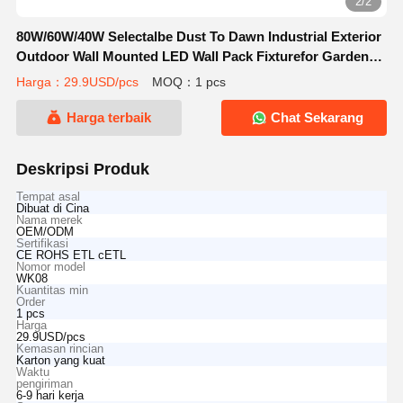
2/2
80W/60W/40W Selectalbe Dust To Dawn Industrial Exterior
Outdoor Wall Mounted LED Wall Pack Fixturefor Gardens
Hotel
Harga：29.9USD/pcs
MOQ：1 pcs
Harga terbaik
Chat Sekarang
Deskripsi Produk
Tempat asal
Dibuat di Cina
Nama merek
OEM/ODM
Sertifikasi
CE ROHS ETL cETL
Nomor model
WK08
Kuantitas min
Order
1 pcs
Harga
29.9USD/pcs
Kemasan rincian
Karton yang kuat
Waktu
pengiriman
6-9 hari kerja