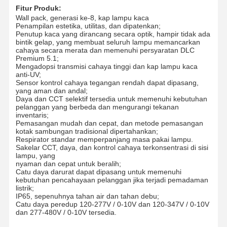
Fitur Produk:
Wall pack, generasi ke-8, kap lampu kaca
Penampilan estetika, utilitas, dan dipatenkan;
Penutup kaca yang dirancang secara optik, hampir tidak ada
bintik gelap, yang membuat seluruh lampu memancarkan
cahaya secara merata dan memenuhi persyaratan DLC
Premium 5.1;
Mengadopsi transmisi cahaya tinggi dan kap lampu kaca
anti-UV;
Sensor kontrol cahaya tegangan rendah dapat dipasang,
yang aman dan andal;
Daya dan CCT selektif tersedia untuk memenuhi kebutuhan
pelanggan yang berbeda dan mengurangi tekanan
inventaris;
Pemasangan mudah dan cepat, dan metode pemasangan
kotak sambungan tradisional dipertahankan;
Respirator standar memperpanjang masa pakai lampu.
Sakelar CCT, daya, dan kontrol cahaya terkonsentrasi di sisi
lampu, yang
nyaman dan cepat untuk beralih;
Catu daya darurat dapat dipasang untuk memenuhi
kebutuhan pencahayaan pelanggan jika terjadi pemadaman
listrik;
IP65, sepenuhnya tahan air dan tahan debu;
Rumah
Produk
Tentang Kita
Tur Pabrik
Catu daya peredup 120-277V / 0-10V dan 120-347V / 0-10V
dan 277-480V / 0-10V tersedia.