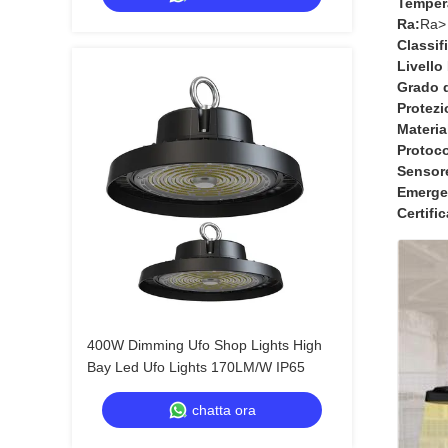
Tempera
Ra:
Ra>
Classif
Livello 
Grado d
Protezi
Materia
Protoco
Sensor
Emerge
Certifi
400W Dimming Ufo Shop Lights High
Bay Led Ufo Lights 170LM/W IP65
chatta ora