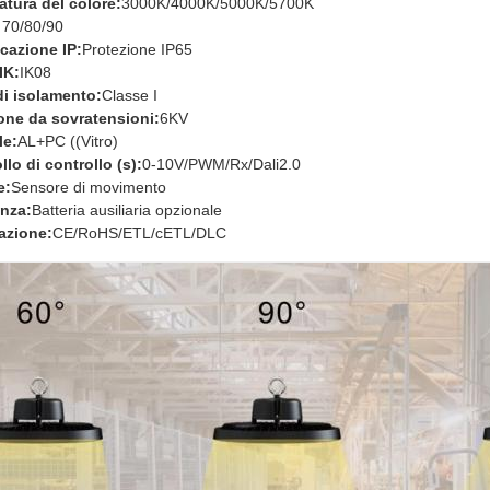
tura del colore:
3000K/4000K/5000K/5700K
 70/80/90
icazione IP:
Protezione IP65
IK:
IK08
i isolamento:
Classe I
one da sovratensioni:
6KV
le:
AL+PC ((Vitro)
llo di controllo (s):
0-10V/PWM/Rx/Dali2.0
e:
Sensore di movimento
nza:
Batteria ausiliaria opzionale
cazione:
CE/RoHS/ETL/cETL/DLC