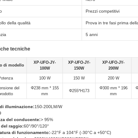
o
Prezzi competitivi
llo della qualità
Prova in tre fasi prima del
zia
5 anni
iche tecniche
XP-UFO-JY-
XP-UFO-JY-
XP-UFO-JY-
o di modello
100W
150W
200W
Potenza
100 W
150 W
200 W
nsione del
Φ238 mm * 155
Φ300 mm * 196
Φ
Φ255*H173
prodotto
mm
mm
 di illuminazione:
150-200LM/W
9
nza del conducente:
> 95%
del raggio:
60°/90°/120°
atura di funzionamento:
-22°F a 104°F (-30°C a +50°C)