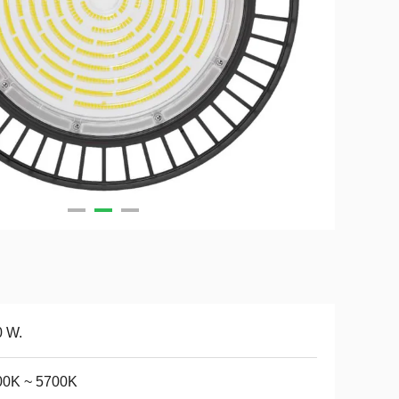
0 W.
00K ~ 5700K