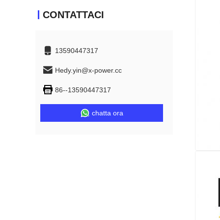
CONTATTACI
13590447317
Hedy.yin@x-power.cc
86--13590447317
chatta ora