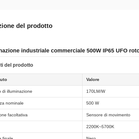
zione del prodotto
inazione industriale commerciale 500W IP65 UFO ro
ti del prodotto
buto
Valore
o di illuminazione
170LM/W
za nominale
500 W
one facoltativa
Sensore di movimento
2200K~5700K
 finale
Nero