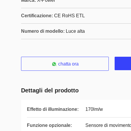
Marca:
X-Power
Certificazione:
CE RoHS ETL
Numero di modello:
Luce alta
chatta ora
Dettagli del prodotto
Effetto di illuminazione:
170lm/w
Funzione opzionale:
Sensore di moviment