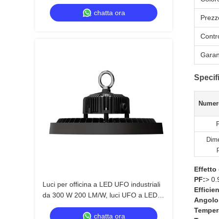
chatta ora
Prezz
Contro
Garan
Specif
Numer
Dime
Effetto
PF:
> 0.
Luci per officina a LED UFO industriali
Efficie
da 300 W 200 LM/W, luci UFO a LED
Angolo 
commerciali per magazzino
Temper
chatta ora