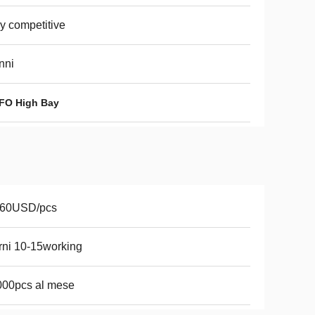
y competitive
nni
UFO High Bay
-60USD/pcs
rni 10-15working
000pcs al mese