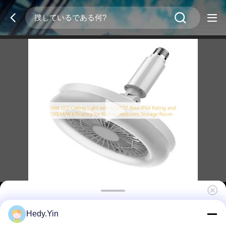
14W LED Ceiling Light with E26/E27 Base
Hedy.Yin
IP64 Rating and 130LM/W Efficiency for