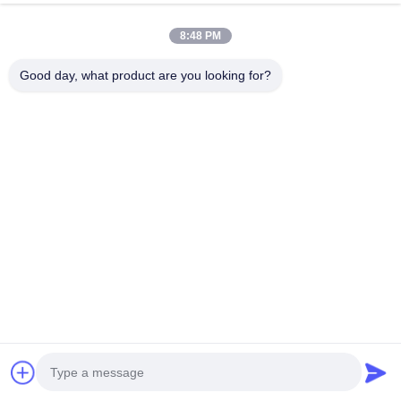
Kitchen Bedroom Storage Room
今雑談しなさい
問い合わせを送信する
8:48 PM
#
LEDフラッシュ・セイリング・ライト
Good day, what product are you looking for?
#
表面の台紙LEDライト
#
LEDのフラッシュ台紙ライト
LED 天井照明
2025-11-25
E26/E27 Base 14W 3-Color 3-Speed LED Air Circulation Light with Remote
Control Product Overview This innovative LED ceiling bulb combines lighting
and air circulation in one compact unit, featuring ...
お問い合わせ
訪問者のメッセージ
メッセージを残す
パブリックコメントはまだありません