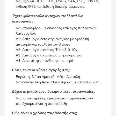
Ναι, έχουμε UL DLC CE, RoHS, SAA, PSE, TUV CE,
έκθεση IP65 και έκθεση δοκιμής αμμωνίας.
Έχετε φώτα τριών αντοχών πολλαπλών
λειτουργιών;
Ναι, προσφέρουμε διάφορες επιλογές πολλαπλών
λειτουργιών:
A1: Λειτουργία έκτακτης ανάγκης με εφεδρική
μπαταρία για τουλάχιστον 3 ώρες
A2: Λειτουργία dimming Triac & 0-10v
A3: Λειτουργία αισθητήρα μικροκυμάτων
A4: Δυνατότητα σύνδεσης σε σειρά
Ποιες είναι οι κύριες αγορές σας;
Ευρώπη, Νότια Αμερική, Μέση Ανατολή,
Νοτιοανατολική Ασία, Νότια Αφρική, Αυστραλία κ.λπ.
Δέχεστε μικρότερες δοκιμαστικές παραγγελίες;
Ναι, υποστηρίζουμε μικρότερες παραγγελίες και
παρέχουμε μέγιστη υποστήριξη.
Πώς είναι ο χρόνος παράδοσής σας;