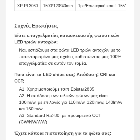
XP-PL3060
1500*120*40mm
1pc/Εσωτερικό κουτί: 155*13.5*5
Συχνές Ερωτήσεις
Είστε επαγγελματίας κατασκευαστής φωτιστικών
LED τριών αντοχών;
Ναι, εστιάζουμε στα φώτα LED τριών αντοχών με το
πατενταρισμένο μας σχέδιο, καθιστώντας μας 100%
επαγγελματίες σε αυτόν τον τομέα.
Ποια είναι τα LED chips σας; Απόδοση; CRI και
CCT;
A1: Χρησιμοποιούμε τσιπ Epistar2835
A2: Η απόδοση των τελικών φώτων μας είναι
100lm/w, με επιλογές για 110lm/w, 120lm/w, 140lm/w
και 150lm/w
A3: Standard Ra>80, με προαιρετικό CCT
(CW/NW/WW)
Έχετε κάποια πιστοποίηση για τα φώτα σας;