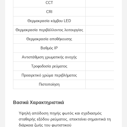
CCT
CRI
Θερμοκρασία κόμβου LED
Ποιοτικός
Επαφή
Ειδήσεις
Όλες Οι
Θερμοκρασία περιβάλλοντος λειτουργίας
Έλεγχος
Περιπτώσεις
Θερμοκρασία αποθήκευσης
Βαθμός IP
Αντιστάθμιση χρωματικής ανοχής
Συνομιλία
Τροφοδοσία ρεύματος
Τώρα
Προαιρετικό χρώμα περιβλήματος
IP65 τρι φως απόδειξης των οδηγήσεων
Πιστοποίηση
LED Batten Light
Βασικά Χαρακτηριστικά
Φως οροφής LED
Υψηλή απόδοση πηγής φωτός και σχεδιασμός
Γραμμικός πλήρης φωτισμός κόλπων οδηγήσεων
σταθερής εξόδου ρεύματος, επεκτείνει σημαντικά τη
διάρκεια ζωής του φωτιστικού