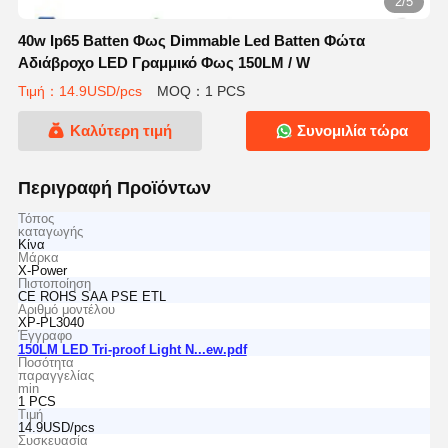
2/5
40w Ip65 Batten Φως Dimmable Led Batten Φώτα
Αδιάβροχο LED Γραμμικό Φως 150LM / W
Τιμή：14.9USD/pcs
MOQ：1 PCS
Καλύτερη τιμή
Συνομιλία τώρα
Περιγραφή Προϊόντων
Τόπος
καταγωγής
Κίνα
Μάρκα
X-Power
Πιστοποίηση
CE ROHS SAA PSE ETL
Αριθμό μοντέλου
XP-PL3040
Έγγραφο
150LM LED Tri-proof Light N...ew.pdf
Ποσότητα
παραγγελίας
min
1 PCS
Τιμή
14.9USD/pcs
Συσκευασία