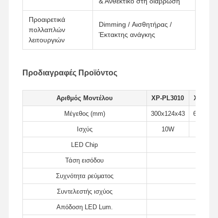
& Ανθεκτικό στη διάβρωση
Προαιρετικά
Dimming / Αισθητήρας /
πολλαπλών
Έκτακτης ανάγκης
λειτουργιών
Προδιαγραφές Προϊόντος
Αριθμός Μοντέλου
XP-PL3010
XP-PL3
Μέγεθος (mm)
300x124x43
640x124
Ισχύς
10W
20W
LED Chip
Τάση εισόδου
Συχνότητα ρεύματος
Αρχική
Προϊόντα
Σχετικά Με
Ξενάγηση
Συντελεστής ισχύος
Σελίδα
Εμάς
Στο
Εργοστάσιο
Απόδοση LED Lum.