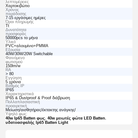
λεπτομέρειες
Χαρτοκιβώτιο
Χρόνος
παράδοσης
7-15 εργάσιμες ημέρες
Όροι πληρωμής
Tt
Δυνατότητα
προσφοράς
50000pcs το μήνα
Υλικό
PVC+αλουμίνιο+PMMA
Εξουσία
40W/30W/20W Switchable
Φαινόμενο
φωτισμού
150lm/w
RA
> 80
Εγγύηση
5 χρόνια
Βαθμός IP
IP65
Χαρακτηριστικά
IP65 & Dustproof & Proof διάβρωση
Πολλαπλασιαστική
προαιρετική
Μείωση/αισθητήρας/έκτακτης ανάγκης/
Υψηλό φως:
,
,
40w Ip65 Batten φως
40w μειωτές φώτα LED Batten
υδατοασφαλής Ip65 Batten Light