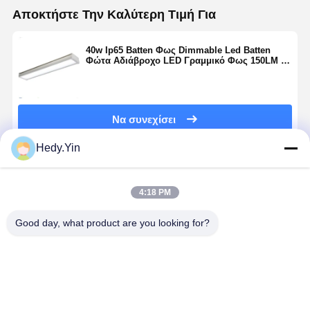
Αποκτήστε Την Καλύτερη Τιμή Για
40w Ip65 Batten Φως Dimmable Led Batten
Φώτα Αδιάβροχο LED Γραμμικό Φως 150LM /
W
Να συνεχίσει
Hedy.Yin
Συνιστώμενα Προϊόντα
4:18 PM
Good day, what product are you looking for?
IP65 6ft 80W
Προσαρμοσμένα
Αδιάβροχο 2ft
LED Batten
Led Batten
LED Batten
Light
Strip Lights
Light
Εμπορικό
Μη
Φωτιστικό
εσωτερικό
διαβρωτικά
φως
Καλύτερη τιμή
Καλύτερη τιμή
Καλύτερη τιμή