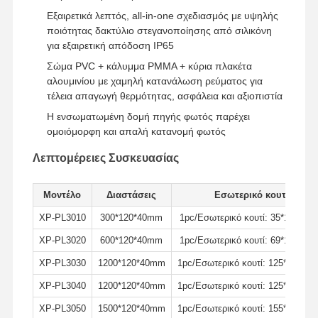
Πλήρης φωτισμός κόλπων UFO οδηγήσεων
Εξαιρετικά λεπτός, all-in-one σχεδιασμός με υψηλής
ποιότητας δακτύλιο στεγανοποίησης από σιλικόνη
LED LIP LIGHT
για εξαιρετική απόδοση IP65
Σώμα PVC + κάλυμμα PMMA + κύρια πλακέτα
LED LIGHT
αλουμινίου με χαμηλή κατανάλωση ρεύματος για
τέλεια απαγωγή θερμότητας, ασφάλεια και αξιοπιστία
LED γραμμική λωρίδα φωτός
Η ενσωματωμένη δομή πηγής φωτός παρέχει
Φως του πίνακα LED
ομοιόμορφη και απαλή κατανομή φωτός
Λεπτομέρειες Συσκευασίας
LED LIGHT STREET
οδηγημένο φως πακέτων τοίχων
Μοντέλο
Διαστάσεις
Εσωτερικό κουτί
XP-PL3010
300*120*40mm
1pc/Εσωτερικό κουτί: 35*13.5*5
Φωτιστικό LED για ψυκτικούς θαλάμους
XP-PL3020
600*120*40mm
1pc/Εσωτερικό κουτί: 69*13.5*5
Φως κατάστημα LED
XP-PL3030
1200*120*40mm
1pc/Εσωτερικό κουτί: 125*13.5*5
XP-PL3040
1200*120*40mm
1pc/Εσωτερικό κουτί: 125*13.5*5
XP-PL3050
1500*120*40mm
1pc/Εσωτερικό κουτί: 155*13.5*5