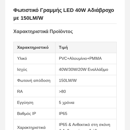
Φωτιστικό Γραμμής LED 40W Αδιάβροχο
με 150LM/W
Χαρακτηριστικά Προϊόντος
Χαρακτηριστικό
Τιμή
Υλικό
PVC+Αλουμίνιο+PMMA
Ισχύς
40W/30W/20W Εναλλάξιμο
Φωτεινή απόδοση
150LM/W
RA
>80
Εγγύηση
5 χρόνια
Βαθμός IP
IP65
IP65 & Ανθεκτικό στη σκόνη
Χαρακτηριστικά