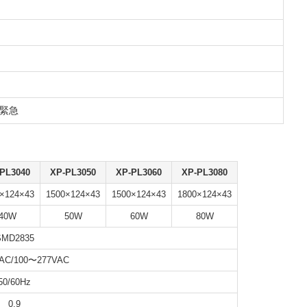
 緊急
PL3040
XP-PL3050
XP-PL3060
XP-PL3080
×124×43
1500×124×43
1500×124×43
1800×124×43
40W
50W
60W
80W
SMD2835
AC/100〜277VAC
50/60Hz
0.9