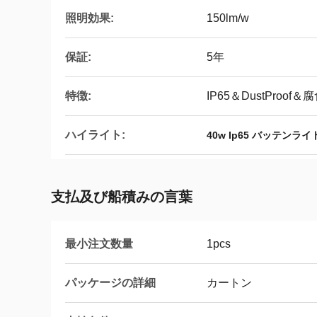
照明効果:
150lm/w
保証:
5年
特徴:
IP65＆DustProof
ハイライト:
40w Ip65 バッテンライ
支払及び船積みの言葉
最小注文数量
1pcs
パッケージの詳細
カートン