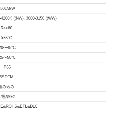
150LM/W
-4200K ((NW), 3000-3150 ((WW)
Ra>80
¥55°C
20〜45°C
25〜50°C
IP65
5SDCM
組み込み
/黒/銀/金
E&ROHS&ETL&DLC