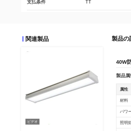
支払条件
TT
製品の
関連製品
40W
製品属
属性
材料
パワ
ビデオ
照明