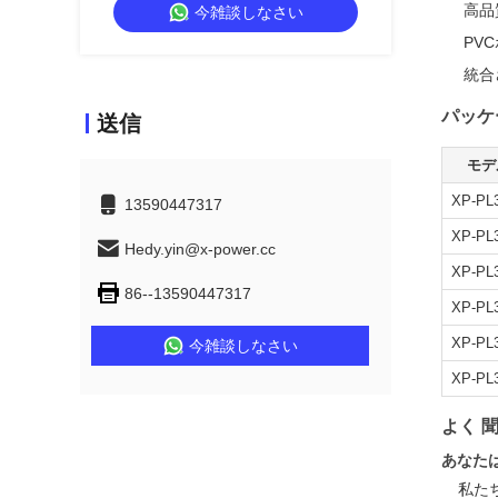
高品
今雑談しなさい
PV
統合
パッケ
送信
モデ
XP-PL
13590447317
XP-PL
Hedy.yin@x-power.cc
XP-PL
86--13590447317
XP-PL
XP-PL
今雑談しなさい
XP-PL
よく 
あなた
私た