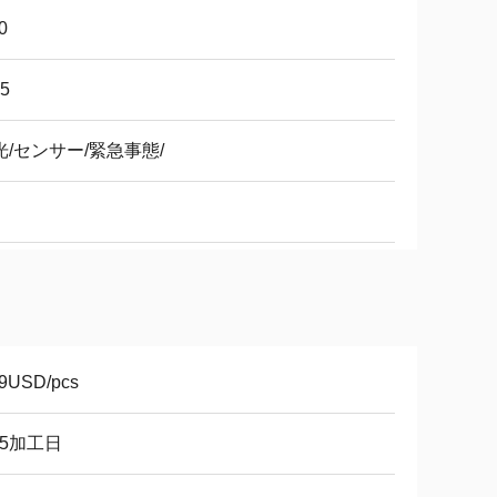
0
65
光/センサー/緊急事態/
.9USD/pcs
15加工日