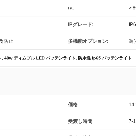
ra:
> 8
IPグレード:
IP
多機能オプション:
＆腐食防止
調
,
,
ト
40w ディムブル LED バッテンライト
防水性 Ip65 バッテンライト
価格
14
受渡し時間
7-