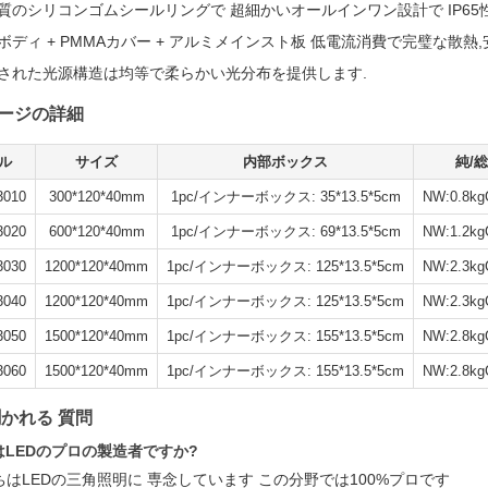
質のシリコンゴムシールリングで 超細かいオールインワン設計で IP65
Cボディ + PMMAカバー + アルミメインスト板 低電流消費で完璧な散熱
された光源構造は均等で柔らかい光分布を提供します.
ージの詳細
ル
サイズ
内部ボックス
純/
3010
300*120*40mm
1pc/インナーボックス: 35*13.5*5cm
NW:0.8kg
3020
600*120*40mm
1pc/インナーボックス: 69*13.5*5cm
NW:1.2kg
3030
1200*120*40mm
1pc/インナーボックス: 125*13.5*5cm
NW:2.3kg
3040
1200*120*40mm
1pc/インナーボックス: 125*13.5*5cm
NW:2.3kg
3050
1500*120*40mm
1pc/インナーボックス: 155*13.5*5cm
NW:2.8kg
3060
1500*120*40mm
1pc/インナーボックス: 155*13.5*5cm
NW:2.8kg
聞かれる 質問
はLEDのプロの製造者ですか?
ちはLEDの三角照明に 専念しています この分野では100%プロです