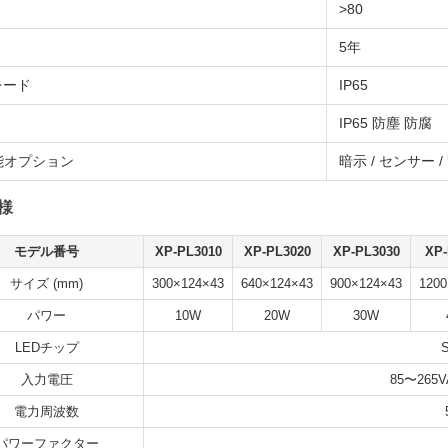
>80
5年
レード
IP65
IP65 防塵 防腐
能オプション
暗示 / センサー /
様
モデル番号
XP-PL3010
XP-PL3020
XP-PL3030
XP-
サイズ (mm)
300×124×43
640×124×43
900×124×43
1200
パワー
10W
20W
30W
LEDチップ
入力電圧
85〜265V
電力周波数
パワーファクター