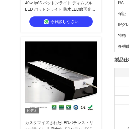
RA
40w Ip65 バットンライト ディムブル
LED バットンライト 防水LED線形光
保証
150LM/W
今雑談しなさい
IPグ
特徴
多機
製品仕
ビデオ
カスタマイズされたLEDバテンストリ