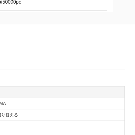
50000pc
MA
W 切り替える