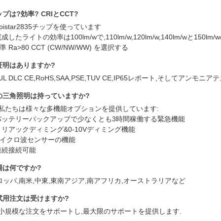
ップは?効率? CRIとCCT?
 Epistar2835チップを使っています
 完成したライトの効率は100lm/wで,110lm/w,120lm/w,140lm/wと15
標準 Ra>80 CCT (CW/NW/WW) を選択する
証明はありますか?
UL DLC CE,RoHS,SAA,PSE,TUV CE,IP65レポート,そしてアン
の三角照明は持っていますか?
,私たちは様々な多機能オプションを提供しています:
: バッテリーバックアップで少なくとも3時間稼働する緊急機能
 トリアックディミング&0-10Vディミング機能
:マイクロ波センサーの機能
 連続接続可能
場は何ですか?
ロッパ,南米,中東,東南アジア,南アフリカ,オーストラリアなど
試用注文は受けますか?
,小規模な注文をサポートし,最大限のサポートを提供します.