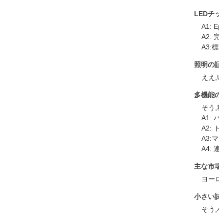
LEDチ
A1:
A2:
A3:
照明の
ええ,
多機能
そう
A1
A2:
A3
A4:
主な市
ヨー
小さい
そう