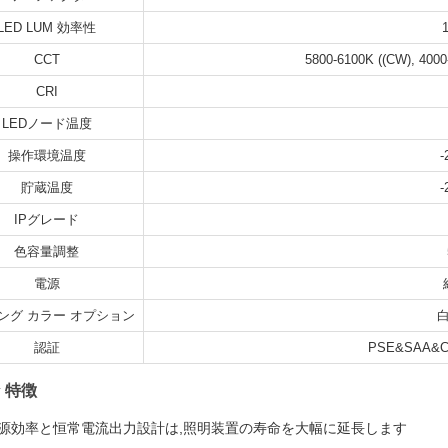
LED LUM 効率性
CCT
5800-6100K ((CW), 4000
CRI
LEDノード温度
操作環境温度
-
貯蔵温度
-
IPグレード
色容量調整
電源
ング カラー オプション
白
認証
PSE&SAA&C
 特徴
源効率と恒常電流出力設計は,照明装置の寿命を大幅に延長します