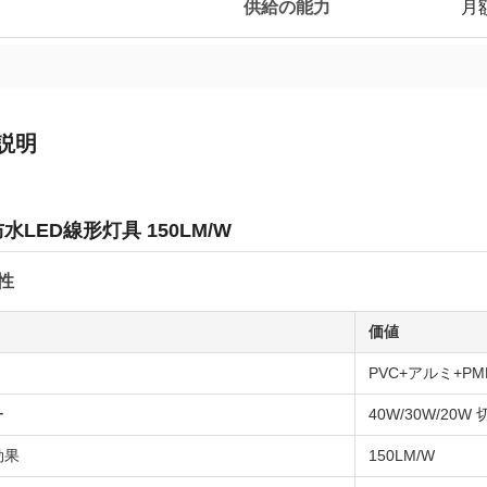
供給の能力
月額
説明
防水LED線形灯具 150LM/W
性
価値
PVC+アルミ+PM
ー
40W/30W/20
効果
150LM/W