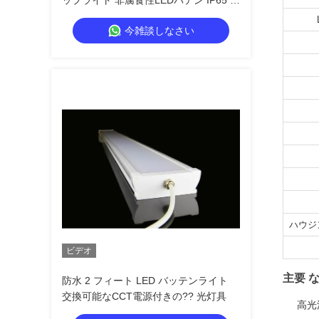
ップライト 非腐食性LEDバテン IP65 工
業用
今雑談しなさい
ハウジ
ビデオ
主要 な
防水 2 フィート LED バッテンライト
交換可能なCCT電源付きの?? 光灯具
高光