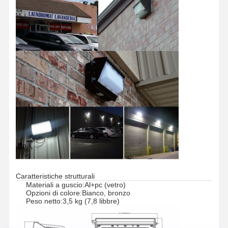
Controllo Di
Contattaci
Notizie
Tutti I Casi
Qualità
Chatta Ora
Tri luce della prova di IP65 LED
Luce a batten a LED
Luce di soffitto a LED
Caratteristiche strutturali
Materiali a guscio:
Al+pc (vetro)
Opzioni di colore:
Bianco, bronzo
Luce lineare della baia del LED alta
Peso netto:
3,5 kg (7,8 libbre)
Luce della baia del UFO del LED alta