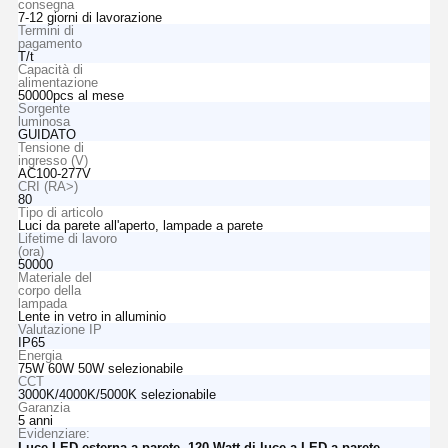
consegna
7-12 giorni di lavorazione
Termini di
pagamento
T/t
Capacità di
alimentazione
50000pcs al mese
Sorgente
luminosa
GUIDATO
Tensione di
ingresso (V)
AC100-277V
CRI (RA>)
80
Tipo di articolo
Luci da parete all'aperto, lampade a parete
Lifetime di lavoro
(ora)
50000
Materiale del
corpo della
lampada
Lente in vetro in alluminio
Valutazione IP
IP65
Energia
75W 60W 50W selezionabile
CCT
3000K/4000K/5000K selezionabile
Garanzia
5 anni
Evidenziare:
,
,
Luce LED esterna a parete
120 Watt di luce a LED a parete