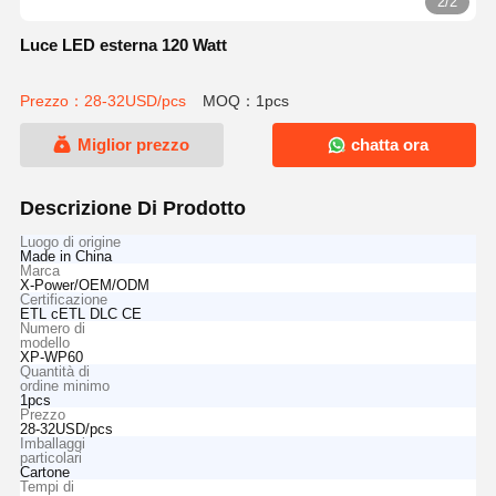
2/2
Luce LED esterna 120 Watt
Prezzo：28-32USD/pcs
MOQ：1pcs
Miglior prezzo
chatta ora
Descrizione Di Prodotto
Luogo di origine
Made in China
Marca
X-Power/OEM/ODM
Certificazione
ETL cETL DLC CE
Numero di
modello
XP-WP60
Quantità di
ordine minimo
1pcs
Prezzo
28-32USD/pcs
Imballaggi
particolari
Cartone
Tempi di