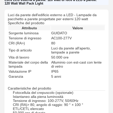
120 Watt Wall Pack Light
Luci da parete dell'edificio esterno a LED - Lampade da
pacchetto a parete progettate per esterni 120 watt
Specifiche del prodotto
Attributo
Valore
Sorgente luminosa
GUIDATO
Tensione di ingresso
AC100-277V
CRI (RA>)
80
Luci da parete all'aperto,
Tipo di articolo
lampade a parete
Vita di lavoro
50.000 ore
Materiale del corpo della
Alluminio con est-cast con lente
lampada
di vetro
Valutazione IP
IP65
Garanzia
5 anni
Caratteristiche del prodotto
Fotocellula del crepuscolo (opzionale)
Istantaneo alla piena luminosità
Tensione di ingresso: 100-277V, 50/60Hz
CRI (RA)> 80, angolo di raggio: 90 ° × 100 °
ETL/CETL elencato
50.000 ore di durata