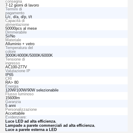
consegna
7-12 giorni di lavoro
Termini di
pagamento
L/c, d/a, d/p, t/t
Capacità di
alimentazione
50000pcs al mese
Dimmerabile
Sì/No
Materiale
Alluminio + vetro
Temperatura del
colore
3000K/4000K/5000K/6000K
Tensione di
ingresso
AC100-277V
Valutazione IP
IP65
CRI
RA> 80
Energia
120W/100W/90W selezionabile
Flusso luminoso
15600lm
Garanzia
5 anni
Personalizzazione
Accettabile
Evidenziare:
,
Luce LED ad alta efficienza
,
Lampade a parete commerciali ad alta efficienza
Luce a parete esterna a LED