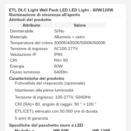
ETL DLC Light Wall Pack LED LED Light - 60W/120W
Illuminazione di sicurezza all'aperto
Attributi del prodotto
Attributo
Valore
Dimmerabile
Sì/No
Materiale
Alluminio + vetro
Temperatura del colore
3000K/4000K/5000K/6000K
Tensione di ingresso
AC100-277V
Valutazione IP
IP65
CRI
RA> 80
Energia
60W
Flusso luminoso
6400lm
Caratteristiche del prodotto
Fotocellula del crepuscolo (opzionale)
Istantaneo alla piena luminosità
Tensione di ingresso: 100-277V, 50/60Hz
CRI (RA)> 80, angolo di raggio: 90 ° × 100 °
ETL/CETL elencato con 50.000 ore di durata
5 anni di garanzia
Specifiche del pacchetto muro a LED
Modello n.
WP-60B
WP-120B