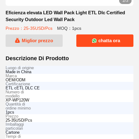
2/3
Eficienza elevata LED Wall Pack Light ETL Dlc Certified
Security Outdoor Led Wall Pack
Prezzo：25-35USD/Pcs
MOQ：1pcs
Miglior prezzo
chatta ora
Descrizione Di Prodotto
Luogo di origine
Made in China
Marca
OEM/ODM
Certificazione
ETL cETL DLC CE
Numero di
modello
XP-WP120W
Quantità di
ordine minimo
1pcs
Prezzo
25-35USD/Pcs
Imballaggi
particolari
Cartone
Tempi di