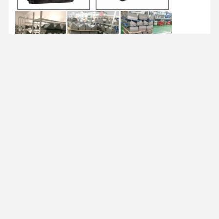
Photo
Video Call
Audio Call