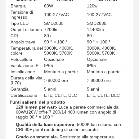
Energia
60W
120w
Tensione di
100-277VAC
100-277VAC
ingresso
Tipo LED
SMD2835
SMD2835
Output di lumen
7200lm
14400lm
CRI
80+
80+
Angolo trave
90 ° × 100 °
90 ° × 100 °
Temperatura del
3000K, 4000K,
3000K, 4000K,
colore
5000K, 5700K
5000K, 5700K
Fotocellula
Opzionale
Opzionale
Valutazione IP
IP65
IP65
Installazione
Montato a parete
Montato a parete
Durata della vita
> 80000 ore
> 80000 ore
(L70)
Garanzia
5 anni
5 anni
Certificazione
ETL, CETL, DLC
ETL, CETL, DLC
Punti salienti del prodotto
120 lumen per watt
- Luce a parete commerciale da
60W/120W offre 7.200/14.400 lumen con angolo di
raggio 90 ° × 100 °
Casa
Prodotti
Chi Siamo
Visita Alla
Qualità della luce superiore
- 5000K luce diurna con
Fabbrica
CRI 80+ per il rendering di colori accurato
Grado commerciale
- Resistente alla temperatura