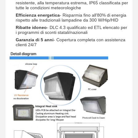
resistente, alla temperatura estrema, IP65 classificata per
tutte le condizioni meteorologiche
Efficienza energetica
- Risparmia fino all'80% di energia
rispetto alle tradizionali lampadine da 300 W/Hip/HID
Controllo Di
Contattaci
Notizie
Tutti I Casi
Ribatte idoneo
- DLC 4.3 qualificato ed ETL elencato per
Qualità
i programmi di sconti statali/nazionali
Garanzia di 5 anni
- Copertura completa con assistenza
clienti 24/7
Chatta Ora
Tri luce della prova di IP65 LED
Luce a batten a LED
Luce di soffitto a LED
Luce lineare della baia del LED alta
Luce della baia del UFO del LED alta