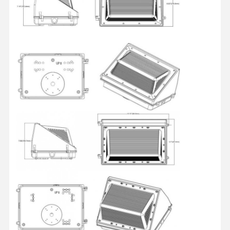
Luce di inondazione a LED
Luce dello stadio a LED
Luce a strisce lineare a LED
Luce del pannello a LED
Luce stradale a LED
luce principale del pacchetto della parete
luce LED per celle frigorifere
Luce per negozi a LED