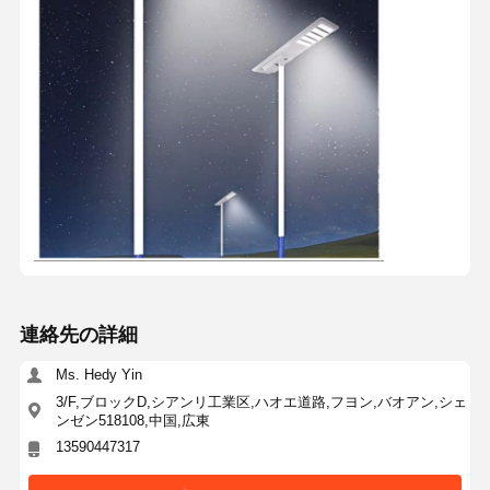
連絡先の詳細
Ms. Hedy Yin
3/F,ブロックD,シアンリ工業区,ハオエ道路,フヨン,バオアン,シェ
ンゼン518108,中国,広東
13590447317