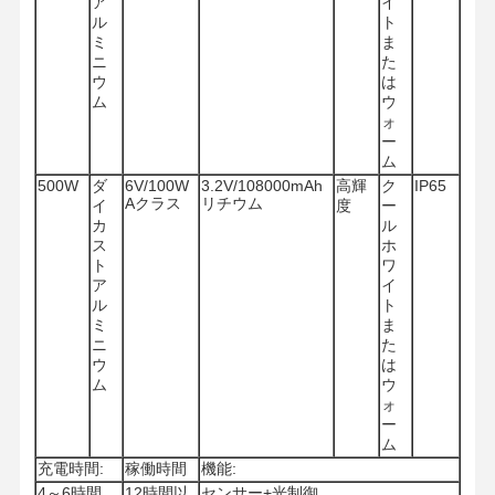
ア
イ
ル
ト
ミ
ま
ニ
た
ウ
は
ム
ウ
ォ
ー
ム
500W
ダ
6V/100W
3.2V/108000mAh
高輝
ク
IP65
Aクラス
リチウム
イ
度
ー
カ
ル
ス
ホ
ト
ワ
ア
イ
ル
ト
ミ
ま
ニ
た
ウ
は
ム
ウ
ォ
ー
ホーム
製品
企業情報
工場見学
ム
充電時間:
稼働時間
機能:
4～6時間
12時間以
センサー+光制御