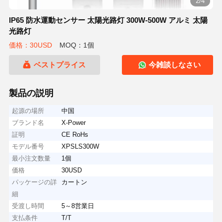
2/4
IP65 防水運動センサー 太陽光路灯 300W-500W アルミ 太陽
光路灯
価格：30USD
MOQ：1個
ベストプライス
今雑談しなさい
製品の説明
起源の場所
中国
ブランド名
X-Power
証明
CE RoHs
モデル番号
XPSLS300W
最小注文数量
1個
価格
30USD
パッケージの詳
カートン
細
受渡し時間
5～8営業日
支払条件
T/T