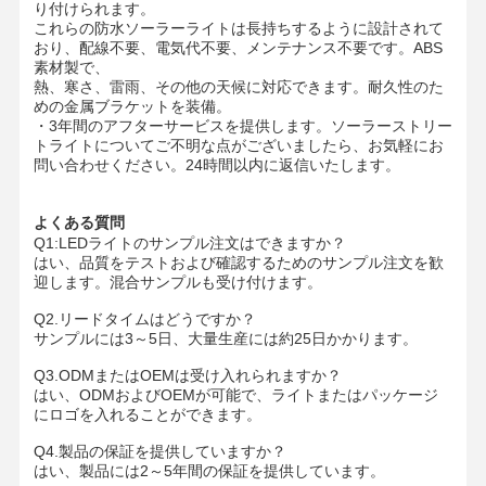
り付けられます。
LED洪水光
これらの防水ソーラーライトは長持ちするように設計されて
おり、配線不要、電気代不要、メンテナンス不要です。ABS
LEDスタジアムライト
素材製で、
熱、寒さ、雷雨、その他の天候に対応できます。耐久性のた
めの金属ブラケットを装備。
LED線形ストリップライト
・
3年間のアフターサービスを提供します。ソーラーストリー
トライトについてご不明な点がございましたら、お気軽にお
LEDパネルライト
問い合わせください。24時間以内に返信いたします。
LEDストリートライト
よくある質問
Q1:LEDライトのサンプル注文はできますか？
導かれた壁のパック ライト
はい、品質をテストおよび確認するためのサンプル注文を歓
迎します。混合サンプルも受け付けます。
コールドストレージLEDライト
Q2.リードタイムはどうですか？
LEDショップライト
サンプルには3～5日、大量生産には約25日かかります。
Q3.ODMまたはOEMは受け入れられますか？
防爆LEDライト
はい、ODMおよびOEMが可能で、ライトまたはパッケージ
にロゴを入れることができます。
太陽導かれたライト
Q4.製品の保証を提供していますか？
はい、製品には2～5年間の保証を提供しています。