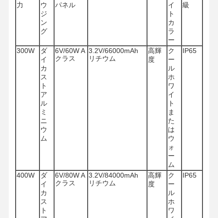
力
ウ
パネル
イ
級
ジ
ト
ン
カ
グ
ラ
ー
300W
ダ
6V/60W A
3.2V/66000mAh
高輝
ク
IP65
クラス
リチウム
イ
度
ー
カ
ル
ス
ホ
ト
ワ
ア
イ
ル
ト
ミ
ま
ニ
た
ウ
は
ム
ウ
ォ
ー
ム
400W
ダ
6V/80W A
3.2V/84000mAh
高輝
ク
IP65
クラス
リチウム
イ
度
ー
カ
ル
ス
ホ
ト
ワ