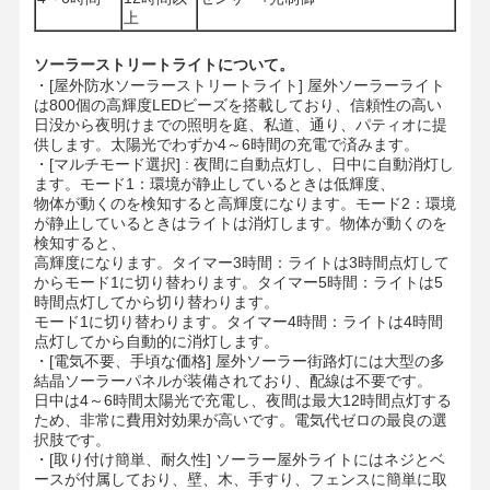
上
ソーラーストリートライトについて。
品質管理
お問い合わせ
ニュース
すべての場合
・
[屋外防水ソーラーストリートライト] 屋外ソーラーライト
は800個の高輝度LEDビーズを搭載しており、信頼性の高い
日没から夜明けまでの照明を庭、私道、通り、パティオに提
供します。太陽光でわずか4～6時間の充電で済みます。
・
[マルチモード選択] : 夜間に自動点灯し、日中に自動消灯し
ます。モード1：環境が静止しているときは低輝度、
今雑談しなさ
物体が動くのを検知すると高輝度になります。モード2：環境
い
が静止しているときはライトは消灯します。物体が動くのを
検知すると、
高輝度になります。タイマー3時間：ライトは3時間点灯して
導かれた三証拠ライト
からモード1に切り替わります。タイマー5時間：ライトは5
時間点灯してから切り替わります。
モード1に切り替わります。タイマー4時間：ライトは4時間
LEDバッテンライト
点灯してから自動的に消灯します。
・
[電気不要、手頃な価格] 屋外ソーラー街路灯には大型の多
LED 天井照明
結晶ソーラーパネルが装備されており、配線は不要です。
日中は4～6時間太陽光で充電し、夜間は最大12時間点灯する
LED線形高い湾ライト
ため、非常に費用対効果が高いです。電気代ゼロの最良の選
択肢です。
・
[取り付け簡単、耐久性] ソーラー屋外ライトにはネジとベ
LED UFO高い湾ライト
ースが付属しており、壁、木、手すり、フェンスに簡単に取