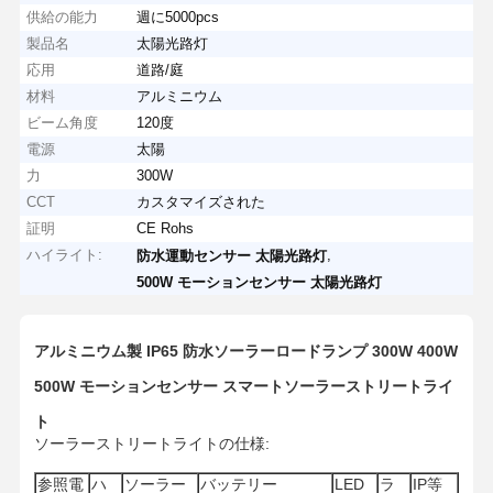
供給の能力
週に5000pcs
製品名
太陽光路灯
応用
道路/庭
材料
アルミニウム
ビーム角度
120度
電源
太陽
力
300W
CCT
カスタマイズされた
証明
CE Rohs
ハイライト:
,
防水運動センサー 太陽光路灯
500W モーションセンサー 太陽光路灯
アルミニウム製 IP65 防水ソーラーロードランプ 300W 400W
500W モーションセンサー スマートソーラーストリートライ
ト
ソーラーストリートライトの仕様:
参照電
ハ
ソーラー
バッテリー
LED
ラ
IP等