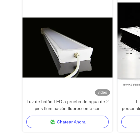
vídeo
Luz de batón LED a prueba de agua de 2
Lu
pies Iluminación fluorescente con
personali
potencia CCT conmutable
Chatear Ahora