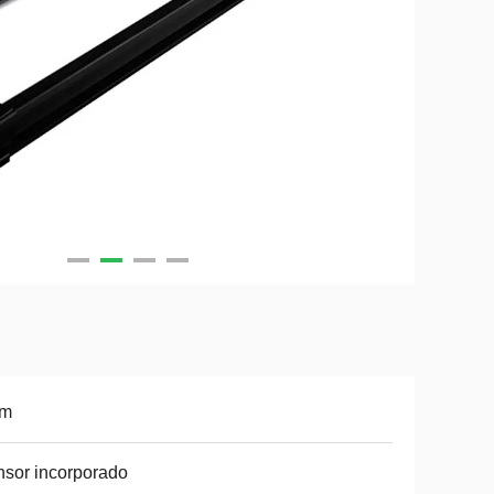
8m
sor incorporado