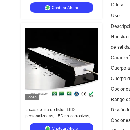
luz lineal LED de 150LM/W
Difusor
Chatear Ahora
Uso
Descripc
Nuestra e
de salid
Caracterí
Cuerpo ae
Cuerpo de
Opciones
vídeo
Rango de
Luces de tira de listón LED
Diseño fu
personalizadas, LED no corrosivas,
Opciones 
listón IP65 para uso industrial
Chatear Ahora