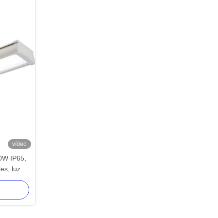
vídeo
40W IP65,
es, luz
W