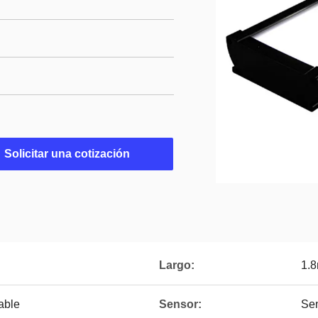
Solicitar una cotización
Largo:
1.
able
Sensor:
Sen