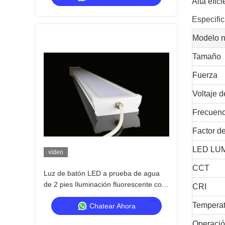
Alta efic
Especifi
Modelo 
Tamaño
Fuerza
Voltaje d
Frecuenc
Factor d
LED LUM.
vídeo
CCT
Luz de batón LED a prueba de agua
de 2 pies Iluminación fluorescente con
CRI
potencia CCT conmutable
Temperat
Chatear Ahora
Operació