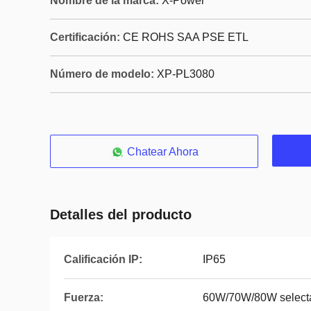
Nombre de la marca:
X-Power
Certificación:
CE ROHS SAA PSE ETL
Número de modelo:
XP-PL3080
Chatear Ahora
Detalles del producto
Calificación IP:
IP65
Fuerza:
60W/70W/80W select