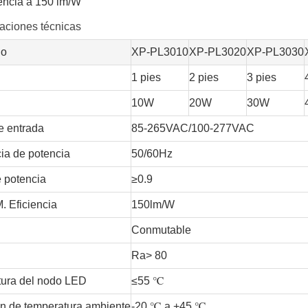
iencia a 150 lm/W
caciones técnicas
no
XP-PL3010
XP-PL3020
XP-PL3030
1 pies
2 pies
3 pies
10W
20W
30W
e entrada
85-265VAC/100-277VAC
ia de potencia
50/60Hz
e potencia
≥0.9
 Eficiencia
150lm/W
Conmutable
Ra> 80
ura del nodo LED
≤55 ℃
n de temperatura ambiente
-20 ℃ a +45 ℃