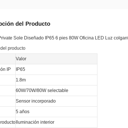
pción del Producto
Private Sole Diseñado IP65 6 pies 80W Oficina LED Luz colgan
 del producto
Valor
ión IP
IP65
1.8m
60W/70W/80W selectable
Sensor incorporado
5 años
producto
Iluminación interior