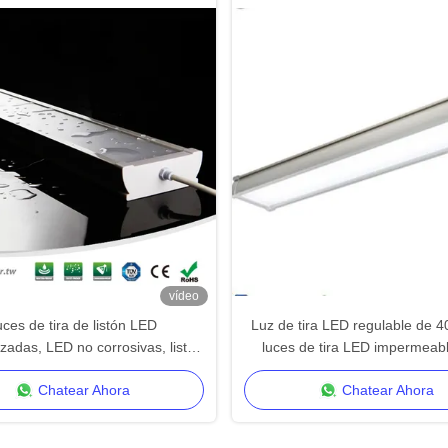
vídeo
ces de tira de listón LED
Luz de tira LED regulable de 
zadas, LED no corrosivas, listón
luces de tira LED impermeabl
IP65 para uso industrial
lineal LED de 150LM/
Chatear Ahora
Chatear Ahora