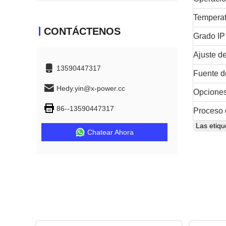
Temperat
CONTÁCTENOS
Grado IP
Ajuste de
13590447317
Fuente d
Hedy.yin@x-power.cc
Opciones
86--13590447317
Proceso d
Las etiq
Chatear Ahora