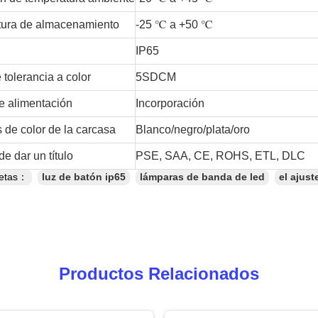
ura de almacenamiento
-25 ℃ a +50 ℃
IP65
 tolerancia a color
5SDCM
e alimentación
Incorporación
 de color de la carcasa
Blanco/negro/plata/oro
e dar un título
PSE, SAA, CE, ROHS, ETL, DLC
uetas：
luz de batón ip65
lámparas de banda de led
el ajust
Productos Relacionados