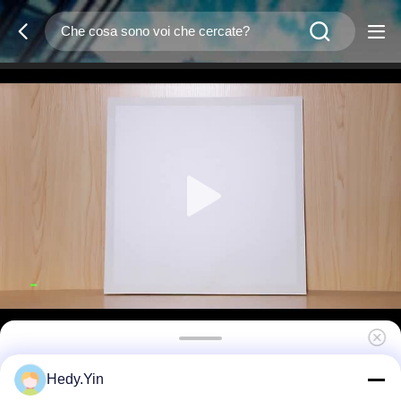
Dimming 40W LED Panel Light 3CCT
Hedy.Yin
Regolabile retroilluminazione 3 Potenza