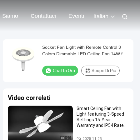
i Siamo
Contattaci
Eventi
Italian
Socket Fan Light with Remote Control 3
Colors Dimmable LED Ceiling Fan 14W for
Bedroom Kitchen Storage Room
Chatta Ora
Scopri Di Più
Video correlati
Smart Ceiling Fan with
Light featuring 3-Speed
Settings 15-Year
Warranty and IP54 Rated
for Bedroom and Living
Room
Luce di soffitto a LED
00:20
2025-11-25