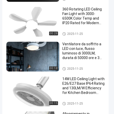
360 Rotating LED Ceiling
Fan Light with 3000-
6500K Color Temp and
IP20 Rated for Modern
Home Decor
Luce di soffitto a LED
00:28
2025-11-25
Ventilatore da soffitto a
LED con luce, flusso
luminoso di 3000LM,
durata di 50000 ore e 3
velocità del vento per
camera da letto,
Luce di soffitto a LED
00:18
2025-11-25
soggiorno, cucina
14W LED Ceiling Light with
E26/E27 Base IP64 Rating
and 130LM/W Efficiency
for Kitchen Bedroom
Storage Room
Luce di soffitto a LED
00:15
2025-11-25
Alloggiamento in