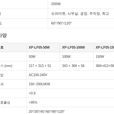
200W
서
슈퍼마켓, 사무실, 공장, 주차장, 학교
도
60°/90°/120°
사양
번호
XP-LF05-50W
XP-LF05-100W
XP-LF05-1
50W
100W
150W
기 (mm)
217 × 313 × 51
343 × 369 × 56
368×412×58
전압
AC100-240V
효과
150~200LM/W
>0.9
 효율성
>95%
도
20°/30°/45°/60°/90°/120°