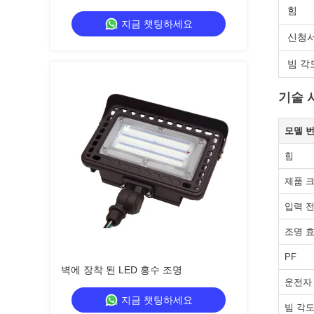
힘
지금 챗팅하세요
신청
빔 각
기술 
모델 
힘
제품 크
입력 
조명 
PF
벽에 장착 된 LED 홍수 조명
운전자
지금 챗팅하세요
빔 각