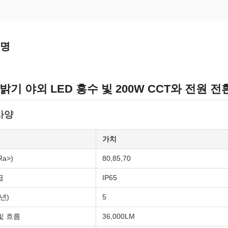
설명
밝기 야외 LED 홍수 빛 200W CCT와 전원 전
사양
가치
Ra>)
80,85,70
급
IP65
년)
5
빛 흐름
36,000LM