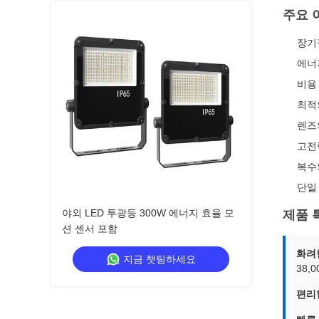
주요 
장기
에너
비용
최적
렌즈
고전
복수
단일
야외 LED 투광등 300W 에너지 효율 모
제품 
션 센서 포함
화려
지금 챗팅하세요
38,
편리