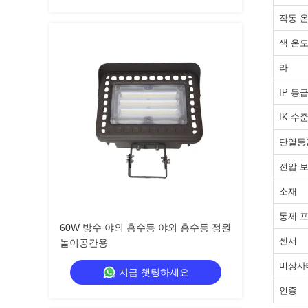
작동 
색 온
라
IP 등
IK 수
단열등
전압 
소재
통제 프
60W 방수 야외 홍수등 야외 홍수등 정원
센서
놀이공간용
비상사
지금 챗팅하세요
인증