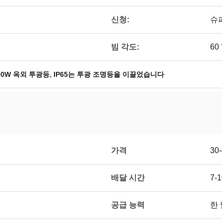
신청:
슈퍼
빔 각도:
60 
,
00W 옥외 투광등
IP65는 투광 조명등을 이끌었습니다
가격
30
배달 시간
7-
공급 능력
한 