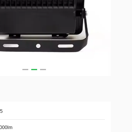
65
,000lm