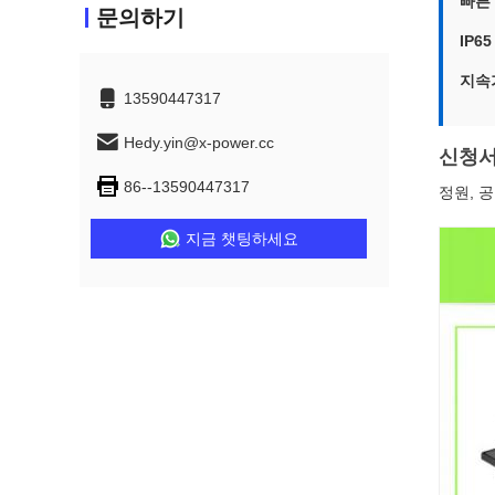
빠른
문의하기
IP6
지속
13590447317
Hedy.yin@x-power.cc
신청
86--13590447317
정원, 공
지금 챗팅하세요