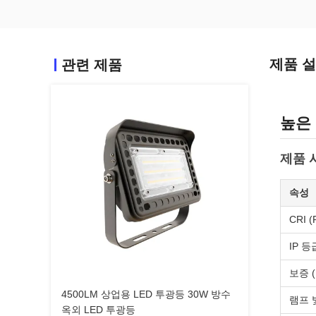
제품 
관련 제품
높은 
제품 
속성
CRI (
IP 등
보증 (
4500LM 상업용 LED 투광등 30W 방수
램프 
옥외 LED 투광등