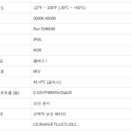
온도
-22°F ~ 104°F (-30°C ~ +50°C)
도
3000K-6500K
Ra>70/80/90
급
IP65
준
IK08
급
클래스 I
보호
6KV
AL+PC (글라스)
로토콜 (들)
0-10V/PWM/Rx/Dali20
모션 센서
태
선택적 보조 배터리
CE/RoHS/ETL/cETL/DLC