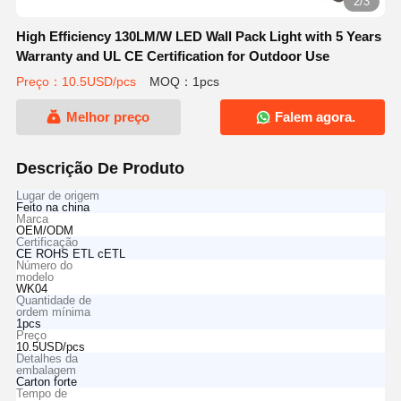
2/3
High Efficiency 130LM/W LED Wall Pack Light with 5 Years
Warranty and UL CE Certification for Outdoor Use
Preço：10.5USD/pcs
MOQ：1pcs
Melhor preço
Falem agora.
Descrição De Produto
Lugar de origem
Feito na china
Marca
OEM/ODM
Certificação
CE ROHS ETL cETL
Número do
modelo
WK04
Quantidade de
ordem mínima
1pcs
Preço
10.5USD/pcs
Detalhes da
embalagem
Carton forte
Tempo de