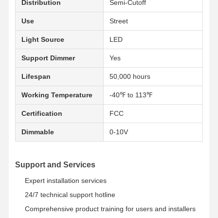
Distribution
Semi-Cutoff
Use
Street
Controle De
Fale
Notícias
Todos Os
Light Source
LED
Qualidade
Conosco
Casos
Support Dimmer
Yes
Lifespan
50,000 hours
Working Temperature
-40℉ to 113℉
Falem Agora.
Certification
FCC
Luz da prova do diodo emissor de luz IP65 tri
Dimmable
0-10V
Batten Light LED
Support and Services
Luz de teto LED
Expert installation services
Luz alta linear da baía do diodo emissor de luz
24/7 technical support hotline
Comprehensive product training for users and installers
Luz alta da baía do UFO do diodo emissor de luz