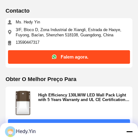
Contacto
Ms. Hedy Yin
3/F, Bloco D, Zona Industrial de Xiangli, Estrada de Haoye,
Fuyong, Bao'an, Shenzhen 518108, Guangdong, China
13590447317
Falem agora.
Obter O Melhor Preço Para
High Efficiency 130LM/W LED Wall Pack Light
with 5 Years Warranty and UL CE Certification
for Outdoor Use
Continue
Hedy.Yin