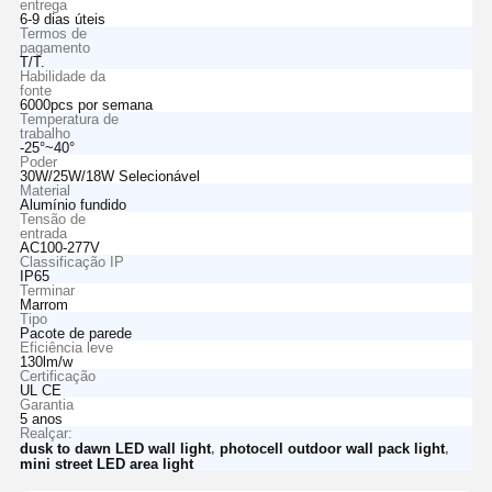
entrega
6-9 dias úteis
Termos de
pagamento
T/T.
Habilidade da
fonte
6000pcs por semana
Temperatura de
trabalho
-25°~40°
Poder
30W/25W/18W Selecionável
Material
Alumínio fundido
Tensão de
entrada
AC100-277V
Classificação IP
IP65
Terminar
Marrom
Tipo
Pacote de parede
Eficiência leve
130lm/w
Certificação
UL CE
Garantia
5 anos
Realçar:
,
,
dusk to dawn LED wall light
photocell outdoor wall pack light
mini street LED area light