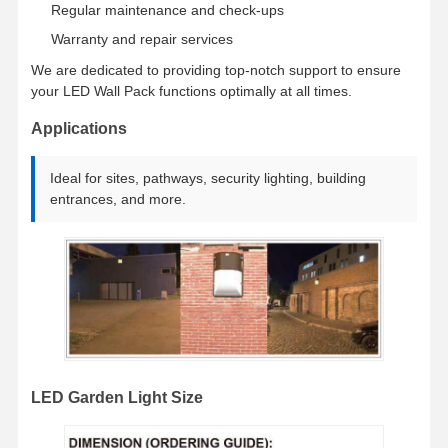
Regular maintenance and check-ups
Luz de inundação LED
Warranty and repair services
Luz do estádio LED
We are dedicated to providing top-notch support to ensure
your LED Wall Pack functions optimally at all times.
Luz de tira linear LED
Applications
Luz do painel de LED
Ideal for sites, pathways, security lighting, building
Luz de rua LED
entrances, and more.
luz conduzida do bloco da parede
Luz LED de armazenamento a frio
Iluminação de loja LED
LED Garden Light Size