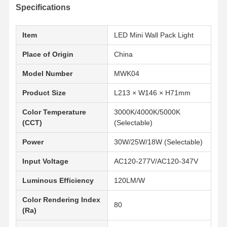
Specifications
Item
LED Mini Wall Pack Light
Place of Origin
China
Model Number
MWK04
Product Size
L213 × W146 × H71mm
Color Temperature
3000K/4000K/5000K
(CCT)
(Selectable)
Power
30W/25W/18W (Selectable)
Input Voltage
AC120-277V/AC120-347V
Luminous Efficiency
120LM/W
Casa
Produtos
Quem
Visita À
Color Rendering Index
80
Somos
Fábrica
(Ra)