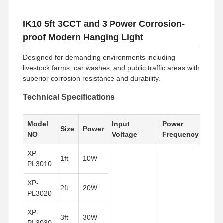
IK10 5ft 3CCT and 3 Power Corrosion-
proof Modern Hanging Light
Designed for demanding environments including
livestock farms, car washes, and public traffic areas with
superior corrosion resistance and durability.
Technical Specifications
Model
Input
Power
Size
Power
NO
Voltage
Frequency
XP-
1ft
10W
PL3010
XP-
2ft
20W
PL3020
XP-
3ft
30W
PL3030