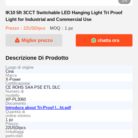
2/4
IK10 5ft 3CCT Switchable LED Hanging Light Tri Proof
Light for Industrial and Commercial Use
Prezzo：22USD/pcs
MOQ：1 pz
Miglior prezzo
chatta ora
Descrizione Di Prodotto
Luogo di origine
Cina
Marca
X-Power
Certificazione
CE ROHS SAA PSE ETL DLC
Numero di
modello
XP-PL3060
Documento
Introduce about Tri-Proof l...ht.pdf
Quantità di
ordine minimo
1 pz
Prezzo
22USD/pcs
Imballaggi
particolari