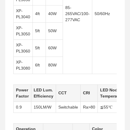
85-
XP-
4ft
40W
265VAC/100-
50/60Hz
PL3040
277VAC
XP-
5ft
50W
PL3050
XP-
5ft
60W
PL3060
XP-
6ft
80W
PL3080
Power
LED Lum.
LED Node
CCT
CRI
Factor
Efficiency
Temperature
0.9
150LM/W
Switchable
Ra>80
≦55℃
Casa
Prodotti
Chi Siamo
Visita Alla
Fabbrica
Operation
Color