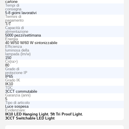
cartone
Tempi di
consegna
5-8 giorni lavorativi
Termini di
pagamento
T/T
Capacità di
alimentazione
5000 pezzi/settimana
Energia
40 W/50 W/60 W sintonizzabile
Efficienza
luminosa della
lampada (lm/w)
150
Cri(ra>)
80
Grado di
protezione IP
IP65
Grado IK
IK10
TDC
3CCT commutabile
Garanzia (anni)
5
Tipo di articolo
Luce sospesa
Evidenziare:
,
,
IK10 LED Hanging Light
5ft Tri Proof Light
3CCT Switchable LED Light