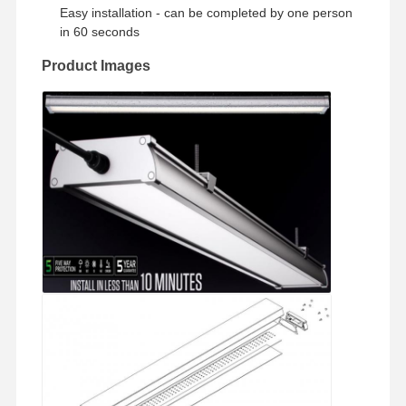
Easy installation - can be completed by one person
Luce di inondazione a LED
in 60 seconds
Luce dello stadio a LED
Product Images
Luce a strisce lineare a LED
Luce del pannello a LED
Luce stradale a LED
luce principale del pacchetto della parete
luce LED per celle frigorifere
Luce per negozi a LED