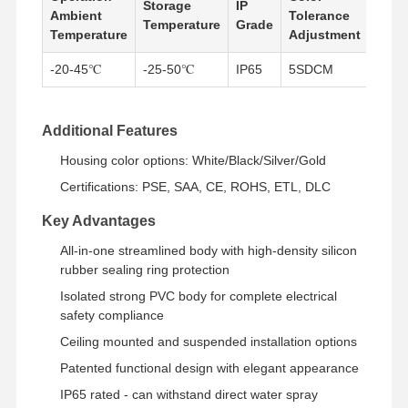
Storage
IP
Powe
Ambient
Tolerance
Temperature
Grade
Supp
Temperature
Adjustment
Controllo Di
Contattaci
Notizie
Tutti I Casi
-20-45℃
-25-50℃
IP65
5SDCM
Build
Qualità
Additional Features
Housing color options: White/Black/Silver/Gold
Certifications: PSE, SAA, CE, ROHS, ETL, DLC
Chatta Ora
Key Advantages
Tri luce della prova di IP65 LED
All-in-one streamlined body with high-density silicon
rubber sealing ring protection
Luce a batten a LED
Isolated strong PVC body for complete electrical
Luce di soffitto a LED
safety compliance
Ceiling mounted and suspended installation options
Luce lineare della baia del LED alta
Patented functional design with elegant appearance
Luce della baia del UFO del LED alta
IP65 rated - can withstand direct water spray